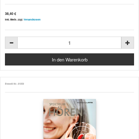
38,40 €
inkl. MwSt. zzgl.
Versandkosten
Bestell-Nr. 41059