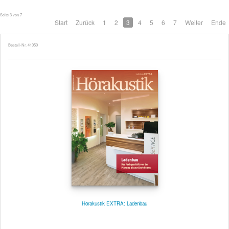
Seite 3 von 7
Start
Zurück
1
2
3
4
5
6
7
Weiter
Ende
Bestell-Nr. 41050
Hörakustik EXTRA: Ladenbau