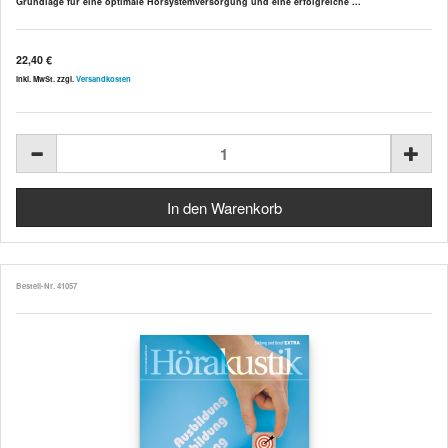
Grundlage für eine optimale Hörsystemversorgung und eine erfolgreiche ...
22,40 €
inkl. MwSt. zzgl.
Versandkosten
Bestell-Nr. 41057