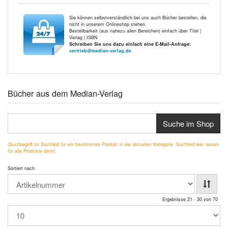
Sie können selbstverständlich bei uns auch Bücher bestellen, die
nicht in unserem Onlineshop stehen.
Bestellbarkeit (aus nahezu allen Bereichen) einfach über Titel |
Verlag | ISBN
Schreiben Sie uns dazu einfach eine E-Mail-Anfrage:
vertrieb@median-verlag.de
Bücher aus dem Median-Verlag
Suche im Shop
(Suchbegriff im Suchfeld für ein bestimmtes Produkt in der aktuellen Kategorie, Suchfeld leer lassen
für alle Produkte darin)
Sortiert nach
Ergebnisse 21 - 30 von 70