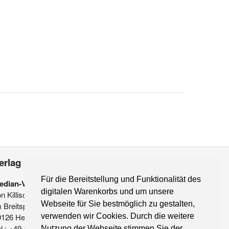
erlag
Für die Bereitstellung und Funktionalität des
edian-Verlag
digitalen Warenkorbs und um unsere
on Killisch-Horn GmbH
Webseite für Sie bestmöglich zu gestalten,
 Breitspiel 11 a
9126 Heidelberg
verwenden wir Cookies. Durch die weitere
l.: +49-6221-90 509-0
Nutzung der Webseite stimmen Sie der