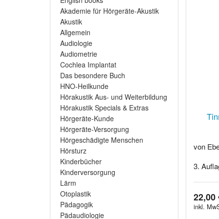
English books
Akademie für Hörgeräte-Akustik
Akustik
Allgemein
Audiologie
Audiometrie
Cochlea Implantat
Das besondere Buch
HNO-Heilkunde
Hörakustik Aus- und Weiterbildung
Hörakustik Specials & Extras
Tin
Hörgeräte-Kunde
Hörgeräte-Versorgung
Hörgeschädigte Menschen
von Ebe
Hörsturz
Kinderbücher
3. Aufla
Kinderversorgung
Lärm
Otoplastik
22,00 
Pädagogik
inkl. MwS
Pädaudiologie