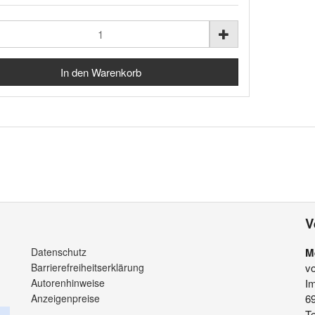
V
Datenschutz
M
Barrierefreiheitserklärung
v
Autorenhinweise
Im
Anzeigenpreise
6
Te