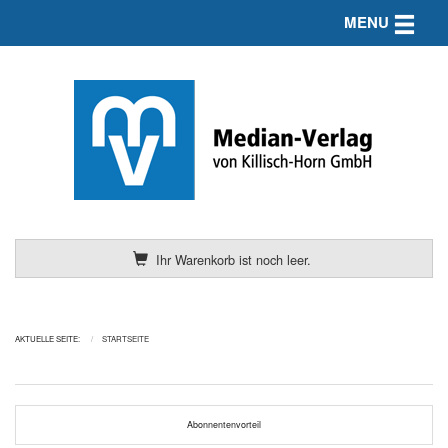
Toggle n
MENU
Ihr Warenkorb ist noch leer.
AKTUELLE SEITE:
STARTSEITE
Abonnentenvorteil