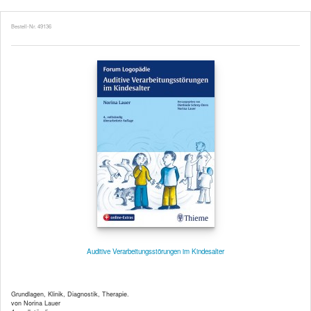
Bestell-Nr. 49136
Auditive Verarbeitungsstörungen im Kindesalter
Grundlagen, Klinik, Diagnostik, Therapie.
von Norina Lauer