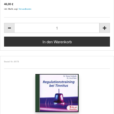
46,00 €
inkl. MwSt. zzgl.
Versandkosten
Bestell-Nr. 49178