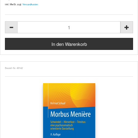
inkl. MwSt. zzgl.
Versandkosten
Bestell-Nr. 49142