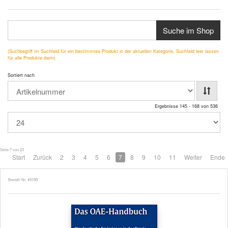
Suche im Shop
(Suchbegriff im Suchfeld für ein bestimmtes Produkt in der aktuellen Kategorie, Suchfeld leer lassen
für alle Produkte darin)
Sortiert nach
Ergebnisse 145 - 168 von 536
Seite 7 von 23
Start
Zurück
2
3
4
5
6
7
8
9
10
11
Weiter
Ende
Bestell-Nr. 49199