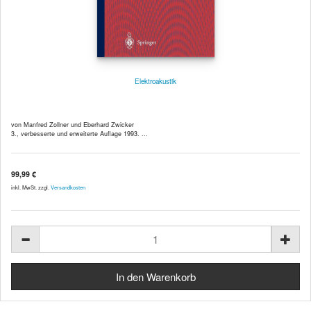
Elektroakustik
von Manfred Zollner und Eberhard Zwicker
3., verbesserte und erweiterte Auflage 1993. ...
99,99 €
inkl. MwSt. zzgl.
Versandkosten