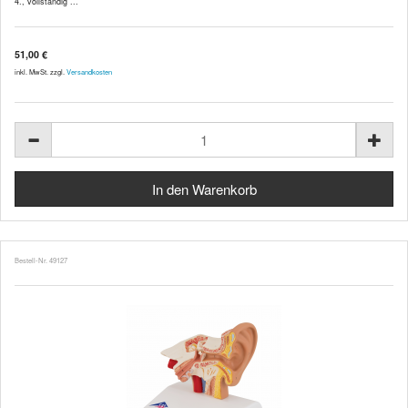
4., vollständig ...
51,00 €
inkl. MwSt. zzgl.
Versandkosten
Bestell-Nr. 49127