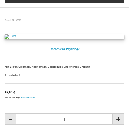
Bestell-Nr. 49078
Taschenatlas Physiologie
von Stefan Silbernagl, Agamemnon Despopoulos und Andreas Draguhn
9., vollständig ...
45,00 €
inkl. MwSt. zzgl.
Versandkosten