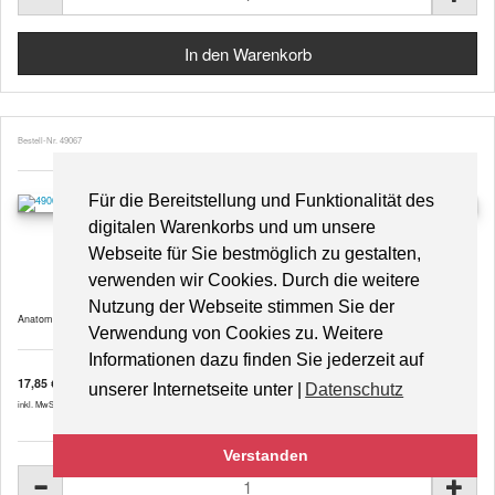
Bestell-Nr. 49067
Für die Bereitstellung und Funktionalität des
digitalen Warenkorbs und um unsere
Das menschliche Ohr – VR0243UU (Papier)
Webseite für Sie bestmöglich zu gestalten,
verwenden wir Cookies. Durch die weitere
Nutzung der Webseite stimmen Sie der
Anatomische Lehrtafel, Posterformat 50 x 67 cm, gedruckt auf hochwertigem, UV-beständigem ...
Verwendung von Cookies zu. Weitere
Informationen dazu finden Sie jederzeit auf
17,85 €
unserer Internetseite unter |
Datenschutz
inkl. MwSt. zzgl.
Versandkosten
Verstanden