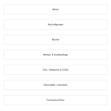
Aktion
Ankündigungen
Bücher
Werben & Kundenpflege
CDs, Hörbücher & DVDs
Ohrmodelle | Lehrtafeln
Fachzeitschriften