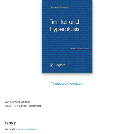
Tinnitus und Hyperakusis
von Gerhard Goebel
2003 ▪ 117 Seiten ▪ kartoniert
19,95 €
inkl. MwSt. zzgl.
Versandkosten