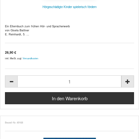
Hörgeschädigte Kinder spielerisch fördern
Ein Elternbuch zum frühen Hör- und Spracherwerb
von Gisela Batliner
E. Reinhardt, 5. ...
26,90 €
inkl. MwSt. zzgl.
Versandkosten
Bestell-Nr. 49168