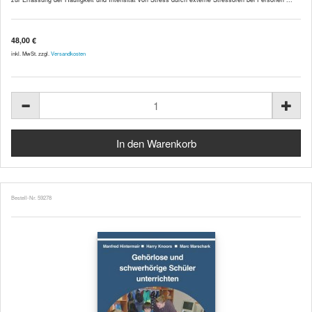
48,00 €
inkl. MwSt. zzgl.
Versandkosten
Bestell-Nr. 59278