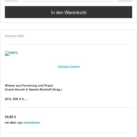
Bestell-Nr. 59275
Inklusion konkret
Wissen aus Forschung und Praxis
Ursula Horsch & Sascha Bischoff (Hrsg.)
2013, DIN A 5, ...
24,60 €
inkl. MwSt. zzgl.
Versandkosten