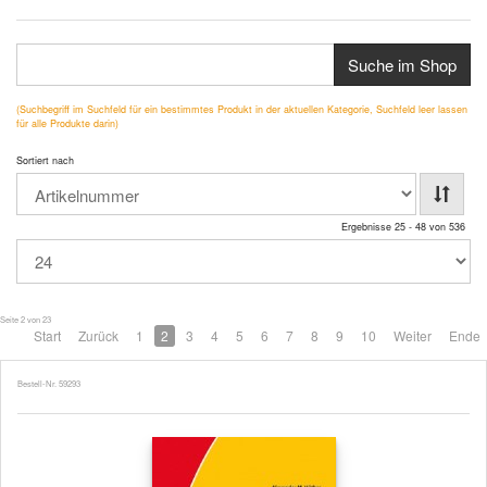
Suche im Shop
(Suchbegriff im Suchfeld für ein bestimmtes Produkt in der aktuellen Kategorie, Suchfeld leer lassen
für alle Produkte darin)
Sortiert nach
Ergebnisse 25 - 48 von 536
Seite 2 von 23
Start
Zurück
1
2
3
4
5
6
7
8
9
10
Weiter
Ende
Bestell-Nr. 59293