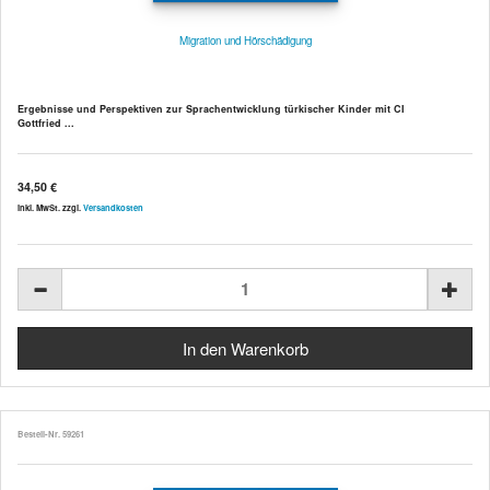
Migration und Hörschädigung
Ergebnisse und Perspektiven zur Sprachentwicklung türkischer Kinder mit CI
Gottfried ...
34,50 €
inkl. MwSt. zzgl.
Versandkosten
Bestell-Nr. 59261