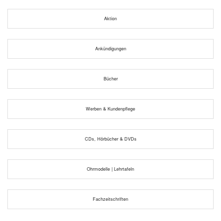
Aktion
Ankündigungen
Bücher
Werben & Kundenpflege
CDs, Hörbücher & DVDs
Ohrmodelle | Lehrtafeln
Fachzeitschriften