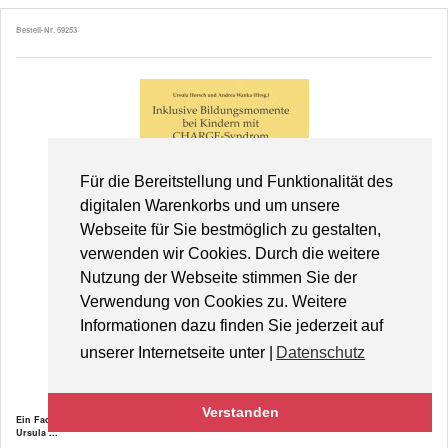
Bestell-Nr. 59253
Für die Bereitstellung und Funktionalität des
digitalen Warenkorbs und um unsere
Webseite für Sie bestmöglich zu gestalten,
verwenden wir Cookies. Durch die weitere
Nutzung der Webseite stimmen Sie der
Verwendung von Cookies zu. Weitere
Informationen dazu finden Sie jederzeit auf
unserer Internetseite unter |
Datenschutz
Inklusive Bildungsmomente bei Kindern mit CHARGE-Syndrom
Verstanden
Ein Fachbuch für Pädagogen, Therapeuten, Pädiater, Betroffene und deren Umfeld.
Ursula ...