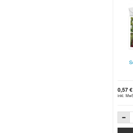
S
0,57 €
inkl. MwS