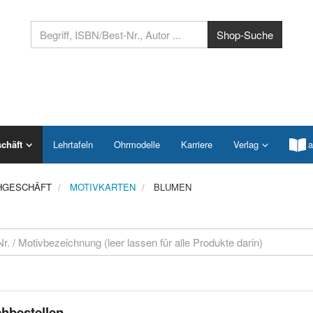
chäft
Lehrtafeln
Ohrmodelle
Karriere
Verlag
a
HGESCHÄFT
MOTIVKARTEN
BLUMEN
hbestellen