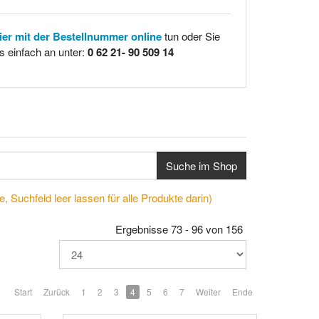
hier mit der Bestellnummer online
tun oder Sie
s einfach an unter:
0 62 21- 90 509 14
Suche im Shop
, Suchfeld leer lassen für alle Produkte darin)
Ergebnisse 73 - 96 von 156
Start
Zurück
1
2
3
4
5
6
7
Weiter
Ende