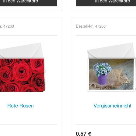
r. 47263
Bestell-Nr. 47260
Rote Rosen
Vergissmeinnicht
0,57 €