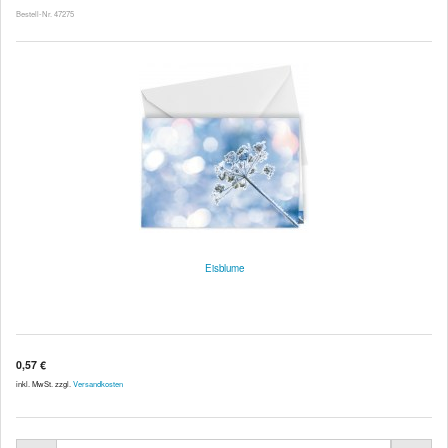
Bestell-Nr. 47275
Eisblume
0,57 €
inkl. MwSt. zzgl.
Versandkosten