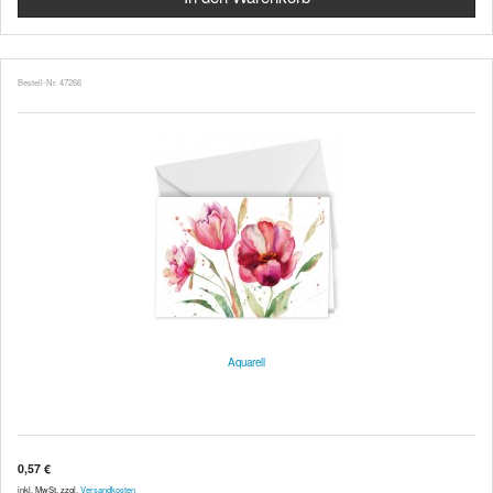
Bestell-Nr. 47266
Aquarell
0,57 €
inkl. MwSt. zzgl.
Versandkosten