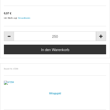
0,57 €
inkl. MwSt. zzgl.
Versandkosten
Bestell-Nr. 47294
Mittagsgold