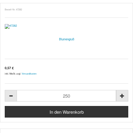
Bestell-Nr. 47282
Blumengruß
0,57 €
inkl. MwSt. zzgl.
Versandkosten