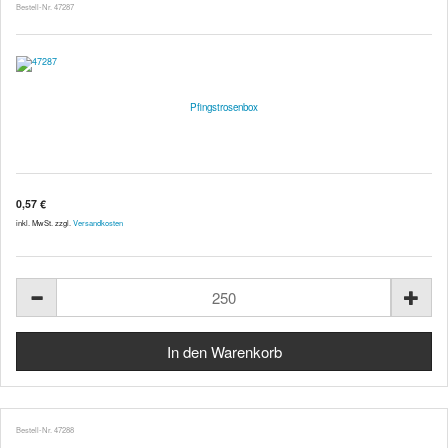
Bestell-Nr. 47287
Pfingstrosenbox
0,57 €
inkl. MwSt. zzgl.
Versandkosten
Bestell-Nr. 47288