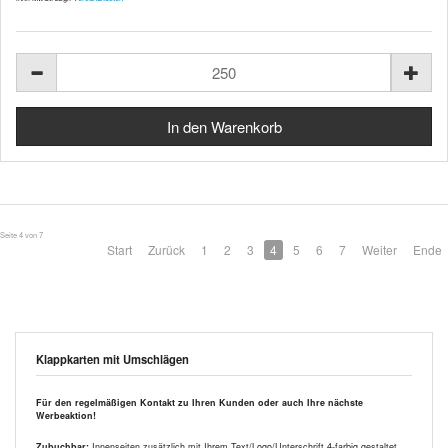
Seite 4 von 7
Start
Zurück
1
2
3
4
5
6
7
Weiter
Ende
Klappkarten mit Umschlägen
Für den regelmäßigen Kontakt zu Ihren Kunden oder auch Ihre nächste
Werbeaktion!
Zubuchbar:
Innenseiten zusätzlich mit Ihrem Text/Logo/Unterschrift 4-farbig gestaltet