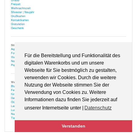
Urlaub
Freizeit
Weihnachtszeit
Silvester | Neujahr
Grußkarten
Kontaktkarten
Gratulation
Geschenk
Stile
Aquarell
Fotografie
Für die Bereitstellung und Funktionalität des
Illustration | Zeichnung
Nostalgie
digitalen Warenkorbs und um unsere
Popart
Webseite für Sie bestmöglich zu gestalten,
verwenden wir Cookies. Durch die weitere
Weitere
Nutzung der Webseite stimmen Sie der
Blumen
Festlich
Verwendung von Cookies zu. Weitere
für Optiker
Gehör
Informationen dazu finden Sie jederzeit auf
Glücksbringer
Landschaft
unserer Internetseite unter |
Datenschutz
Lustiges
Natur
Tiere
Verstanden