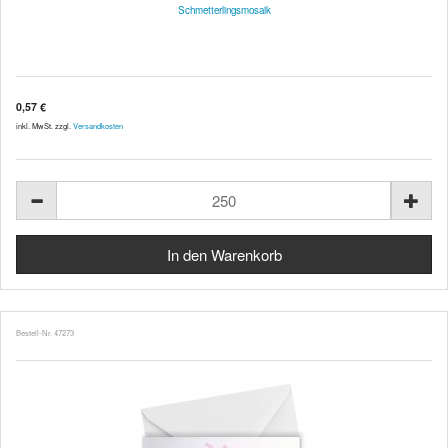
Schmetterlingsmosaik
0,57 €
inkl. MwSt. zzgl.
Versandkosten
Bestell-Nr. 47273