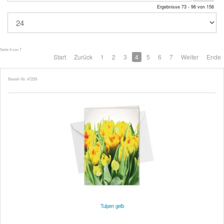
Ergebnisse 73 - 96 von 156
Seite 4 von 7
Start
Zurück
1
2
3
4
5
6
7
Weiter
Ende
Bestell-Nr. 47259
Tulpen gelb