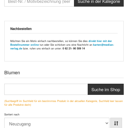
Nachbestellen
Möchten Sie ein Motiv einfach nachbestellen, so können Sie dies
direkt hier mit der
Bestellnummer online
tun oder Sie schicken uns eine Nachricht an
karten@median-
verlag.de
bzw. rufen uns einfach an unter:
0 62 21- 90 509 14
Blumen
Suche im Shop
(Suchbegriff im Suchfeld für ein bestimmtes Produkt in der aktuellen Kategorie, Suchfeld leer lassen
für alle Produkte darin)
Sortiert nach