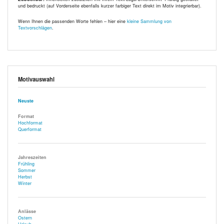
und bedruckt (auf Vorderseite ebenfalls kurzer farbiger Text direkt im Motiv integrierbar).
Wenn Ihnen die passenden Worte fehlen – hier eine
kleine Sammlung von
Textvorschlägen
.
Motivauswahl
Neuste
Format
Hochformat
Querformat
Jahreszeiten
Frühling
Sommer
Herbst
Winter
Anlässe
Ostern