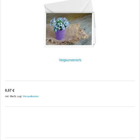
Vergissmeinnicht
0,57 €
inkl. MwSt. zzgl.
Versandkosten