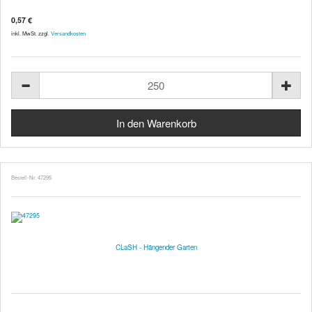
0,57 €
inkl. MwSt. zzgl.
Versandkosten
Bestell-Nr. 47295
CLaSH - Hängender Garten