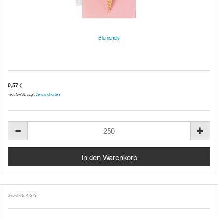
Blumeneis
0,57 €
inkl. MwSt. zzgl.
Versandkosten
Bestell-Nr. 47279