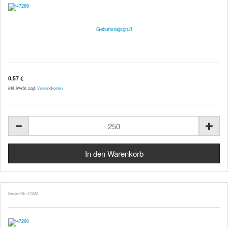
Geburtstagsgruß
0,57 €
inkl. MwSt. zzgl.
Versandkosten
Bestell-Nr. 47290