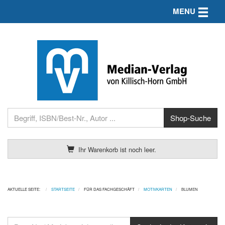
Toggle n
MENU
Ihr Warenkorb ist noch leer.
AKTUELLE SEITE:
STARTSEITE
FÜR DAS FACHGESCHÄFT
MOTIVKARTEN
BLUMEN