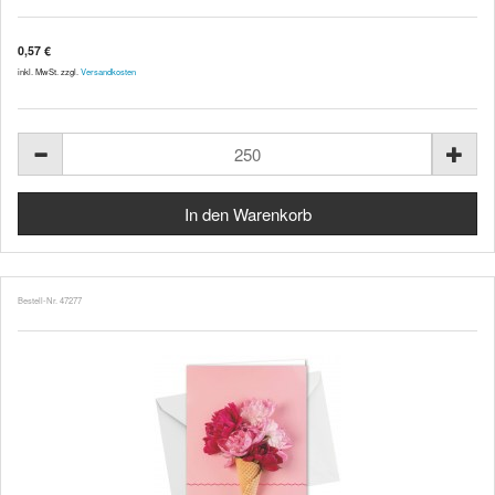
0,57 €
inkl. MwSt. zzgl.
Versandkosten
Bestell-Nr. 47277