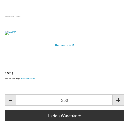
Bestell-Nr. 47281
Ranunkelstrauß
0,57 €
inkl. MwSt. zzgl.
Versandkosten