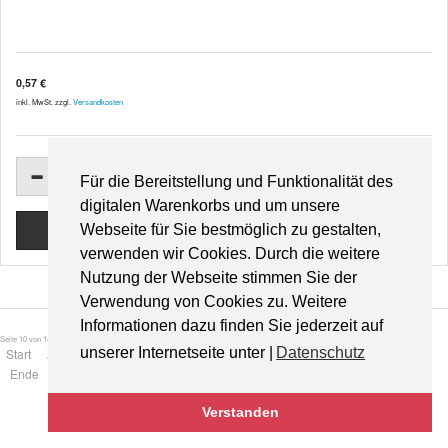
0,57 €
inkl. MwSt. zzgl.
Versandkosten
Für die Bereitstellung und Funktionalität des
digitalen Warenkorbs und um unsere
Webseite für Sie bestmöglich zu gestalten,
verwenden wir Cookies. Durch die weitere
Nutzung der Webseite stimmen Sie der
Verwendung von Cookies zu. Weitere
Informationen dazu finden Sie jederzeit auf
Seite 10 von 14
unserer Internetseite unter |
Datenschutz
Start
Zurück
5
6
7
8
9
10
11
12
13
14
Weiter
Ende
Verstanden