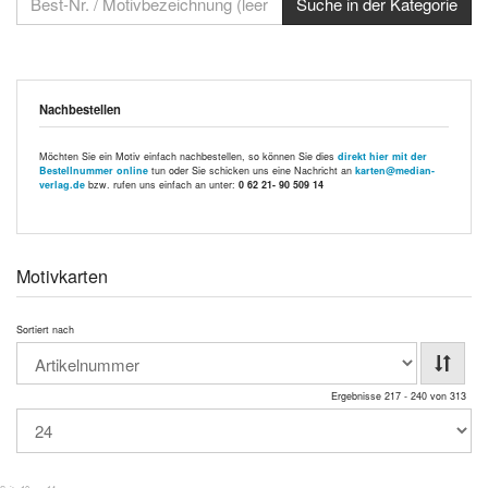
Nachbestellen
Möchten Sie ein Motiv einfach nachbestellen, so können Sie dies
direkt hier mit der
Bestellnummer online
tun oder Sie schicken uns eine Nachricht an
karten@median-
verlag.de
bzw. rufen uns einfach an unter:
0 62 21- 90 509 14
Motivkarten
Sortiert nach
Ergebnisse 217 - 240 von 313