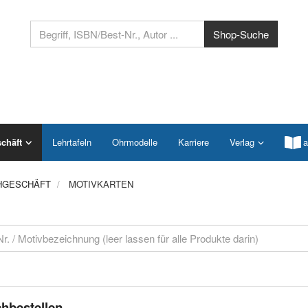
chäft
Lehrtafeln
Ohrmodelle
Karriere
Verlag
a
HGESCHÄFT
MOTIVKARTEN
hbestellen