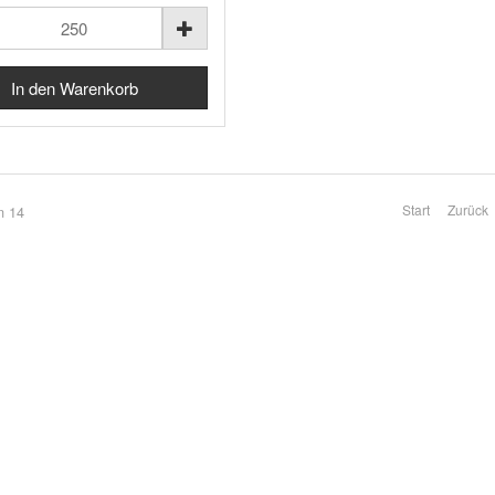
Start
Zurück
n 14