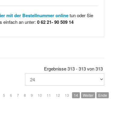
hier mit der Bestellnummer online
tun oder Sie
s einfach an unter:
0 62 21- 90 509 14
Ergebnisse 313 - 313 von 313
5
6
7
8
9
10
11
12
13
14
Weiter
Ende