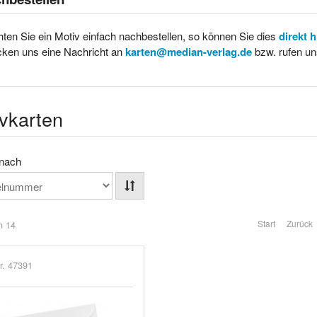
ten Sie ein Motiv einfach nachbestellen, so können Sie dies
direkt 
cken uns eine Nachricht an
karten@median-verlag.de
bzw. rufen un
vkarten
 nach
Start
Zurück
n 14
r. 47391