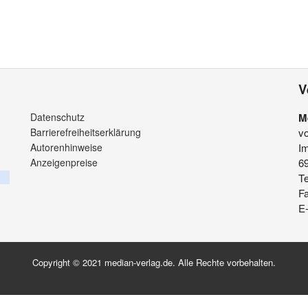
V
Datenschutz
M
Barrierefreiheitserklärung
v
Autorenhinweise
Im
Anzeigenpreise
6
Te
F
E-
Copyright © 2021 median-verlag.de. Alle Rechte vorbehalten.