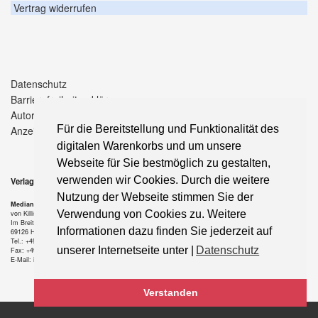
Vertrag widerrufen
Datenschutz
Barrierefreiheitserklärung
Autorenhinweise
Für die Bereitstellung und Funktionalität des
Anzeigenpreise
digitalen Warenkorbs und um unsere
Webseite für Sie bestmöglich zu gestalten,
verwenden wir Cookies. Durch die weitere
Verlag
Nutzung der Webseite stimmen Sie der
Median-Verlag
Verwendung von Cookies zu. Weitere
von Killisch-Horn GmbH
Im Breitspiel 11 a
Informationen dazu finden Sie jederzeit auf
69126 Heidelberg
Tel.: +49-6221-90 509-0
unserer Internetseite unter |
Datenschutz
Fax: +49-6221-90 509-20
E-Mail: info@median-verlag.de
Verstanden