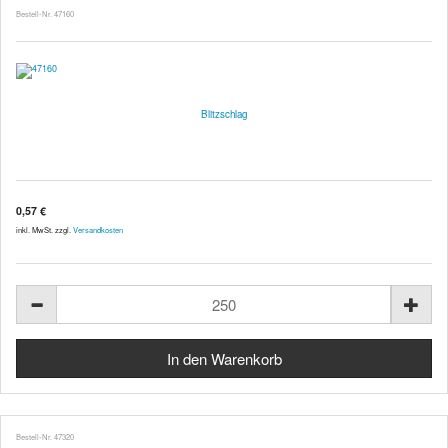
Bestell-Nr. 47160
Blitzschlag
0,57 €
inkl. MwSt. zzgl.
Versandkosten
Bestell-Nr. 47320