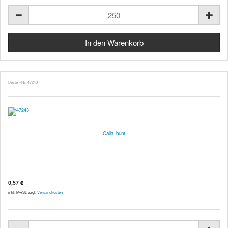
Bestell-Nr. 47243
Calla_bunt
0,57 €
inkl. MwSt. zzgl.
Versandkosten