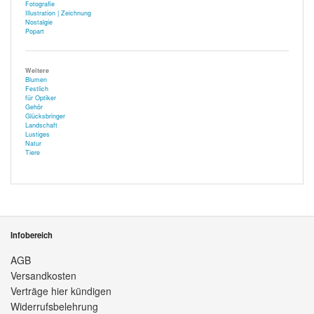
Fotografie
Illustration | Zeichnung
Nostalgie
Popart
Weitere
Blumen
Festlich
für Optiker
Gehör
Glücksbringer
Landschaft
Lustiges
Natur
Tiere
Infobereich
AGB
Versandkosten
Verträge hier kündigen
Widerrufsbelehrung