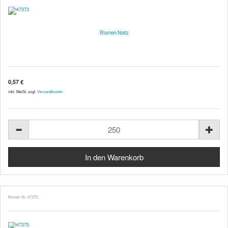
Blumen-Notiz
0,57 €
inkl. MwSt. zzgl.
Versandkosten
Bestell-Nr. 47375