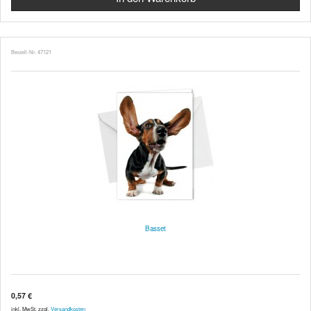
Bestell-Nr. 47121
Basset
0,57 €
inkl. MwSt. zzgl.
Versandkosten