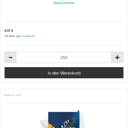
Blaue Anemonen
0,57 €
inkl. MwSt. zzgl.
Versandkosten
Bestell-Nr. 47374