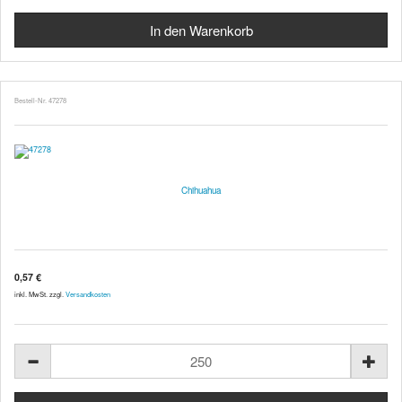
Bestell-Nr. 47278
Chihuahua
0,57 €
inkl. MwSt. zzgl.
Versandkosten