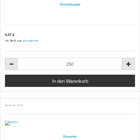
Blumenbouquet
0,57 €
inkl. MwSt. zzgl.
Versandkosten
Bestell-Nr. 47277
Blumeneis