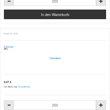
Bestell-Nr. 47207
Chamäleon
0,57 €
inkl. MwSt. zzgl.
Versandkosten