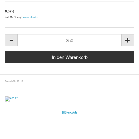
0,57 €
inkl. MwSt. zzgl.
Versandkosten
Bestell-Nr. 47117
Blütendolde