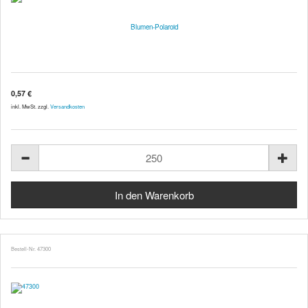
Blumen-Polaroid
0,57 €
inkl. MwSt. zzgl.
Versandkosten
Bestell-Nr. 47300