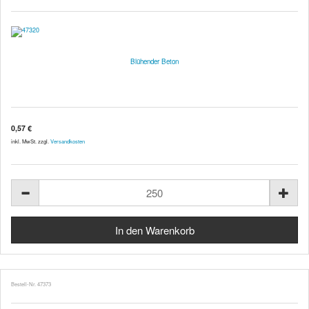
Blühender Beton
0,57 €
inkl. MwSt. zzgl.
Versandkosten
Bestell-Nr. 47373