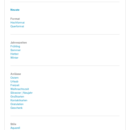
Neuste
Format
Hochformat
Querformat
Jahreszeiten
Frühling
Sommer
Herbst
Winter
Anlässe
Ostern
Urlaub
Freizeit
Weihnachtszeit
Silvester | Neujahr
Grußkarten
Kontaktkarten
Gratulation
Geschenk
Stile
Aquarell