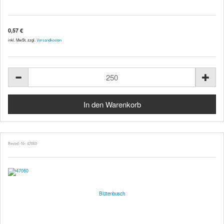
0,57 €
inkl. MwSt. zzgl.
Versandkosten
Bestell-Nr. 47060
Blütenbusch