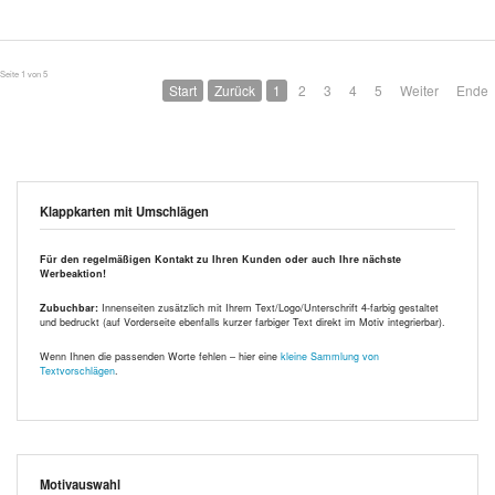
Seite 1 von 5
Start
Zurück
1
2
3
4
5
Weiter
Ende
Klappkarten mit Umschlägen
Für den regelmäßigen Kontakt zu Ihren Kunden oder auch Ihre nächste
Werbeaktion!
Zubuchbar:
Innenseiten zusätzlich mit Ihrem Text/Logo/Unterschrift 4-farbig gestaltet
und bedruckt (auf Vorderseite ebenfalls kurzer farbiger Text direkt im Motiv integrierbar).
Wenn Ihnen die passenden Worte fehlen – hier eine
kleine Sammlung von
Textvorschlägen
.
Motivauswahl