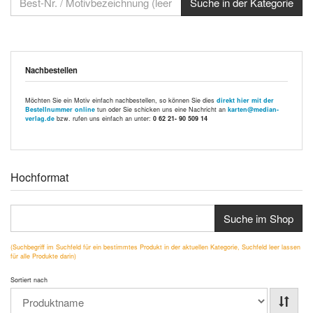
Nachbestellen
Möchten Sie ein Motiv einfach nachbestellen, so können Sie dies
direkt hier mit der
Bestellnummer online
tun oder Sie schicken uns eine Nachricht an
karten@median-
verlag.de
bzw. rufen uns einfach an unter:
0 62 21- 90 509 14
Hochformat
Suche im Shop
(Suchbegriff im Suchfeld für ein bestimmtes Produkt in der aktuellen Kategorie, Suchfeld leer lassen
für alle Produkte darin)
Sortiert nach