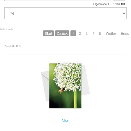
Ergebnisse 1 - 24 von 101
Seite 1 von 5
Start
Zurück
1
2
3
4
5
Weiter
Ende
Bestell-Nr. 47191
Allium