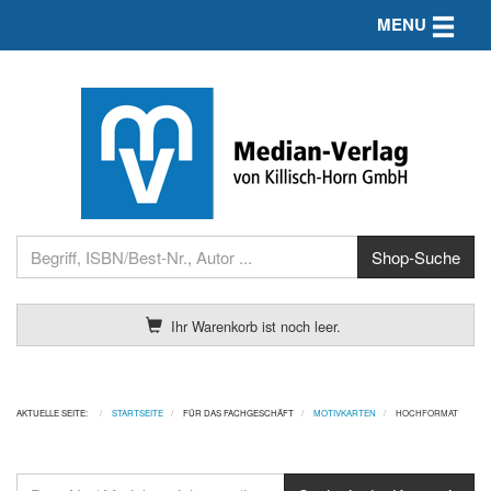
Toggle n
MENU
Ihr Warenkorb ist noch leer.
AKTUELLE SEITE:
STARTSEITE
FÜR DAS FACHGESCHÄFT
MOTIVKARTEN
HOCHFORMAT