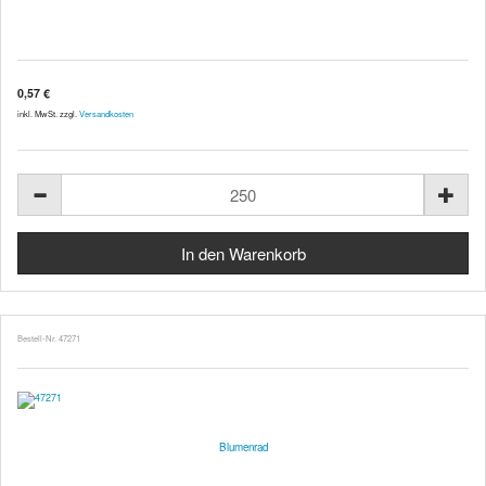
0,57 €
inkl. MwSt. zzgl.
Versandkosten
Bestell-Nr. 47271
Blumenrad