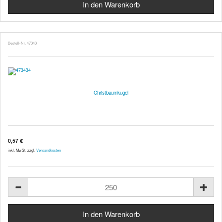
Bestell-Nr. 47343
Christbaumkugel
0,57 €
inkl. MwSt. zzgl.
Versandkosten