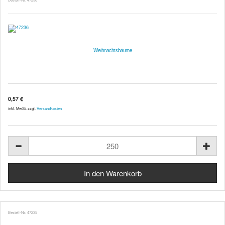
Weihnachtsbäume
0,57 €
inkl. MwSt. zzgl.
Versandkosten
Bestell-Nr. 47235