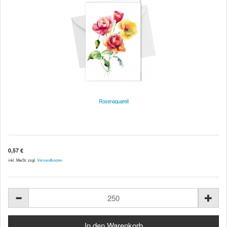
Rosenaquarell
0,57 €
inkl. MwSt. zzgl.
Versandkosten