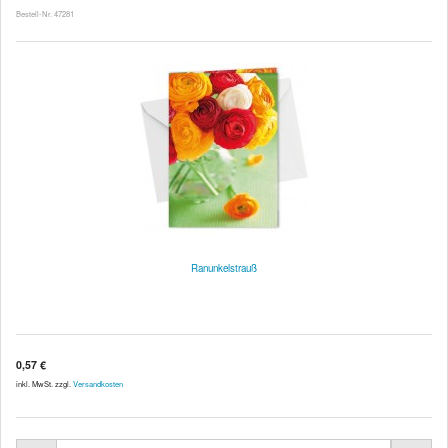
Bestell-Nr. 47281
Ranunkelstrauß
0,57 €
inkl. MwSt. zzgl.
Versandkosten