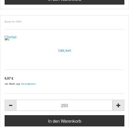
Bestell-Nr. 47243
Calla_bunt
0,57 €
inkl. MwSt. zzgl.
Versandkosten