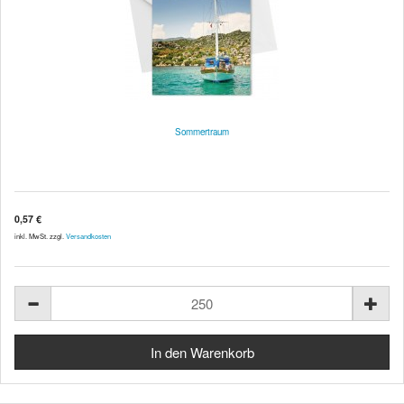
Sommertraum
0,57 €
inkl. MwSt. zzgl.
Versandkosten