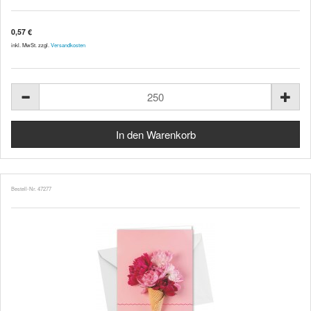
0,57 €
inkl. MwSt. zzgl.
Versandkosten
Bestell-Nr. 47277