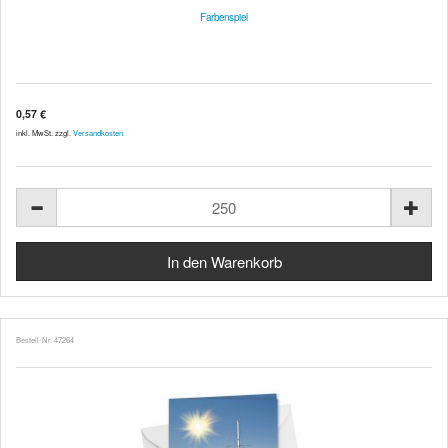
Farbenspiel
0,57 €
inkl. MwSt. zzgl.
Versandkosten
Bestell-Nr. 47264