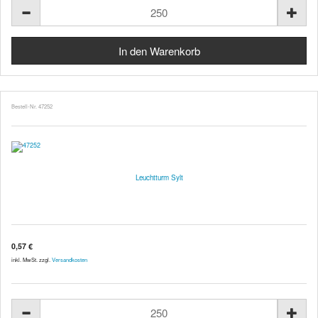
Bestell-Nr. 47252
Leuchtturm Sylt
0,57 €
inkl. MwSt. zzgl.
Versandkosten