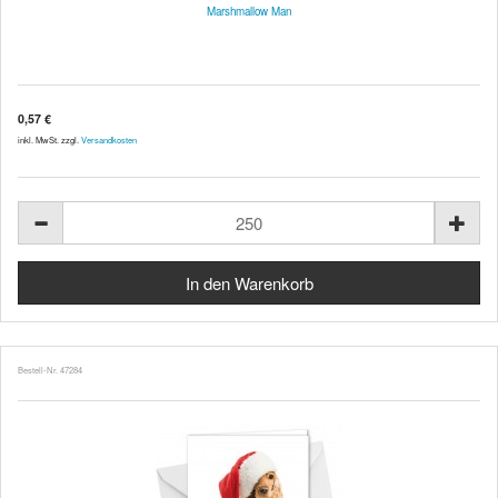
Marshmallow Man
0,57 €
inkl. MwSt. zzgl.
Versandkosten
Bestell-Nr. 47284