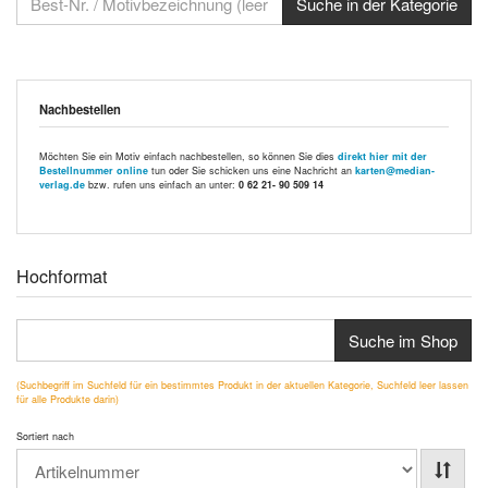
Nachbestellen
Möchten Sie ein Motiv einfach nachbestellen, so können Sie dies
direkt hier mit der
Bestellnummer online
tun oder Sie schicken uns eine Nachricht an
karten@median-
verlag.de
bzw. rufen uns einfach an unter:
0 62 21- 90 509 14
Hochformat
Suche im Shop
(Suchbegriff im Suchfeld für ein bestimmtes Produkt in der aktuellen Kategorie, Suchfeld leer lassen
für alle Produkte darin)
Sortiert nach