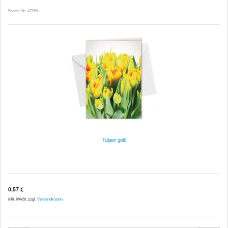
Bestell-Nr. 47259
Tulpen gelb
0,57 €
inkl. MwSt. zzgl.
Versandkosten