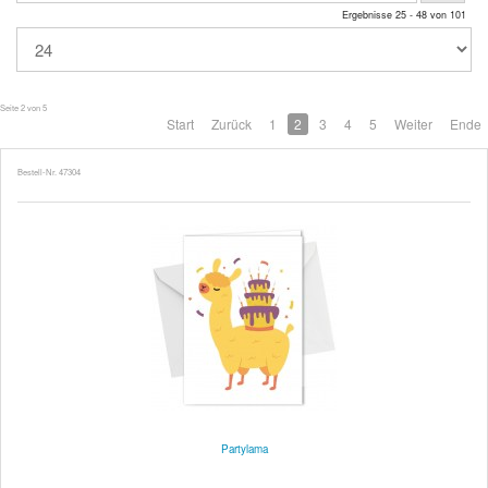
Ergebnisse 25 - 48 von 101
Seite 2 von 5
Start
Zurück
1
2
3
4
5
Weiter
Ende
Bestell-Nr. 47304
Partylama