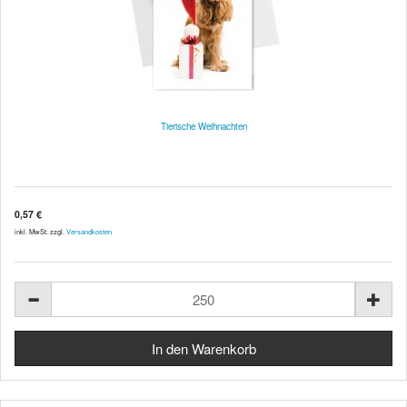
Tierische Weihnachten
0,57 €
inkl. MwSt. zzgl.
Versandkosten