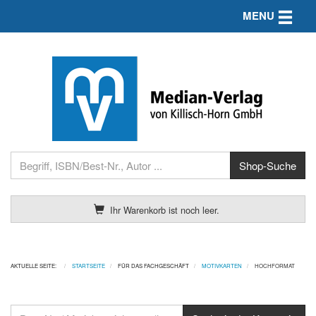
Toggle n
MENU
Ihr Warenkorb ist noch leer.
AKTUELLE SEITE:
STARTSEITE
FÜR DAS FACHGESCHÄFT
MOTIVKARTEN
HOCHFORMAT