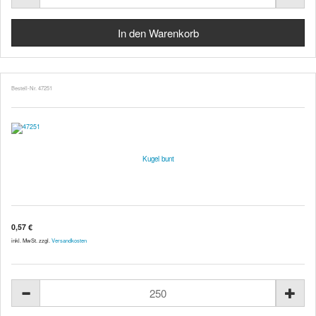
Bestell-Nr. 47251
Kugel bunt
0,57 €
inkl. MwSt. zzgl.
Versandkosten