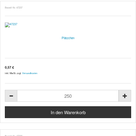
Bestell-Nr. 47237
Plätzchen
0,57 €
inkl. MwSt. zzgl.
Versandkosten
Bestell-Nr. 47236