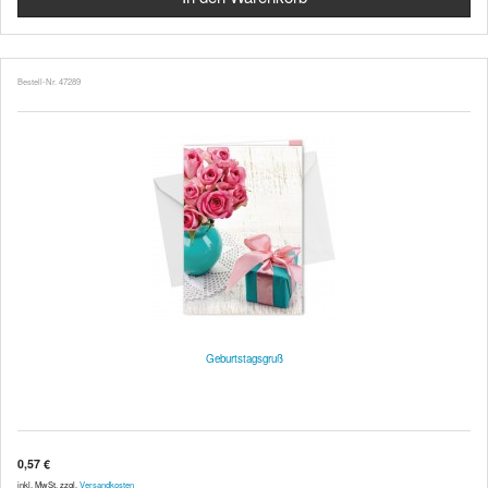
Bestell-Nr. 47289
Geburtstagsgruß
0,57 €
inkl. MwSt. zzgl.
Versandkosten