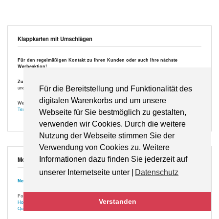
Klappkarten mit Umschlägen
Für den regelmäßigen Kontakt zu Ihren Kunden oder auch Ihre nächste
Werbeaktion!
Zubuchbar:
Innenseiten zusätzlich mit Ihrem Text/Logo/Unterschrift 4-farbig gestaltet
und bedruckt (auf Vorderseite ebenfalls kurzer farbiger Text direkt im Motiv integrierbar).
Für die Bereitstellung und Funktionalität des
digitalen Warenkorbs und um unsere
Wenn Ihnen die passenden Worte fehlen – hier eine
kleine Sammlung von
Textvorschlägen
.
Webseite für Sie bestmöglich zu gestalten,
verwenden wir Cookies. Durch die weitere
Nutzung der Webseite stimmen Sie der
Verwendung von Cookies zu. Weitere
Informationen dazu finden Sie jederzeit auf
Motivauswahl
unserer Internetseite unter |
Datenschutz
Neuste
Format
Verstanden
Hochformat
Querformat