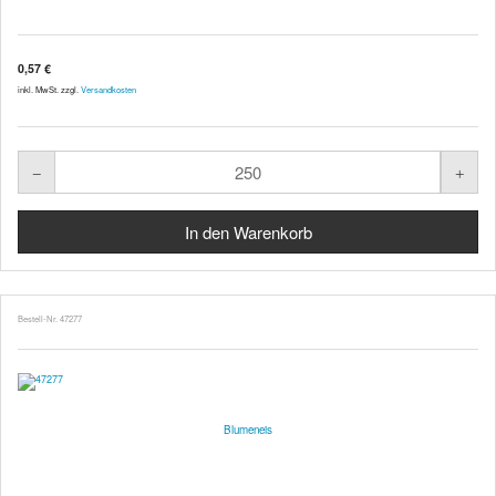
0,57 €
inkl. MwSt. zzgl.
Versandkosten
Bestell-Nr. 47277
Blumeneis