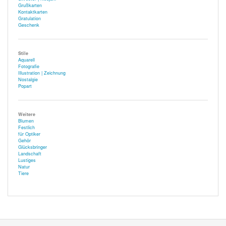
Grußkarten
Kontaktkarten
Gratulation
Geschenk
Stile
Aquarell
Fotografie
Illustration | Zeichnung
Nostalgie
Popart
Weitere
Blumen
Festlich
für Optiker
Gehör
Glücksbringer
Landschaft
Lustiges
Natur
Tiere