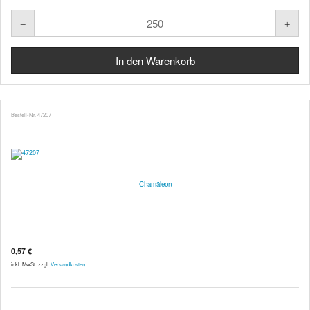
Bestell-Nr. 47207
Chamäleon
0,57 €
inkl. MwSt. zzgl.
Versandkosten