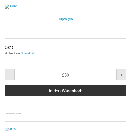
Tulpen gelb
0,57 €
inkl. MwSt. zzgl.
Versandkosten
Bestell-Nr. 47264