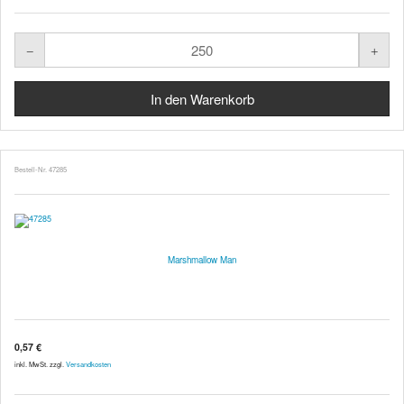
Bestell-Nr. 47285
Marshmallow Man
0,57 €
inkl. MwSt. zzgl.
Versandkosten