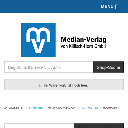
Toggle 
MENU
Ihr Warenkorb ist noch leer.
AKTUELLE SEITE:
STARTSEITE
FÜR DAS FACHGESCHÄFT
MOTIVKARTEN
HOCHFORMAT