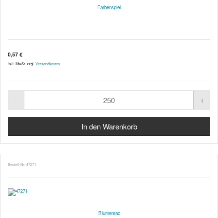
Farbenspiel
0,57 €
inkl. MwSt. zzgl.
Versandkosten
Bestell-Nr. 47271
Blumenrad