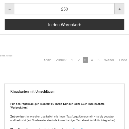
Seite 3 von 5
Start
Zurück
1
2
3
4
5
Weiter
Ende
Klappkarten mit Umschlägen
Für den regelmäßigen Kontakt zu Ihren Kunden oder auch Ihre nächste
Werbeaktion!
Zubuchbar:
Innenseiten zusätzlich mit Ihrem Text/Logo/Unterschrift 4-farbig gestaltet
und bedruckt (auf Vorderseite ebenfalls kurzer farbiger Text direkt im Motiv integrierbar).