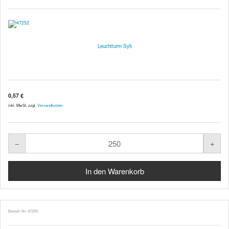
Leuchtturm Sylt
0,57 €
inkl. MwSt. zzgl.
Versandkosten
Bestell-Nr. 47259