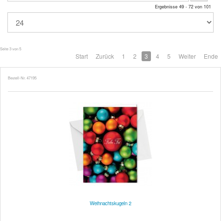
Ergebnisse 49 - 72 von 101
Seite 3 von 5
Start
Zurück
1
2
3
4
5
Weiter
Ende
Bestell-Nr. 47195
Weihnachtskugeln 2