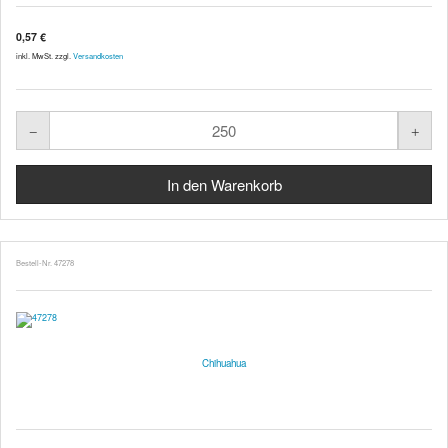
0,57 €
inkl. MwSt. zzgl.
Versandkosten
Bestell-Nr. 47278
Chihuahua