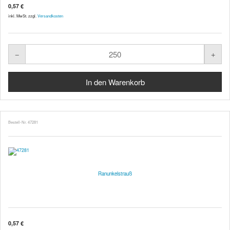
0,57 €
inkl. MwSt. zzgl.
Versandkosten
Bestell-Nr. 47281
Ranunkelstrauß
0,57 €