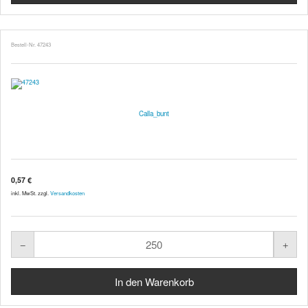
Bestell-Nr. 47243
Calla_bunt
0,57 €
inkl. MwSt. zzgl.
Versandkosten