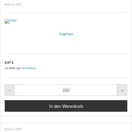
Bestell-Nr. 47251
Kugel bunt
0,57 €
inkl. MwSt. zzgl.
Versandkosten
Bestell-Nr. 47252