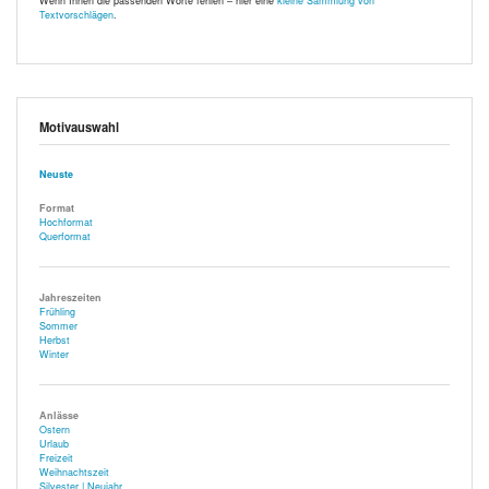
Wenn Ihnen die passenden Worte fehlen – hier eine
kleine Sammlung von
Textvorschlägen
.
Motivauswahl
Neuste
Format
Hochformat
Querformat
Jahreszeiten
Frühling
Sommer
Herbst
Winter
Anlässe
Ostern
Urlaub
Freizeit
Weihnachtszeit
Silvester | Neujahr