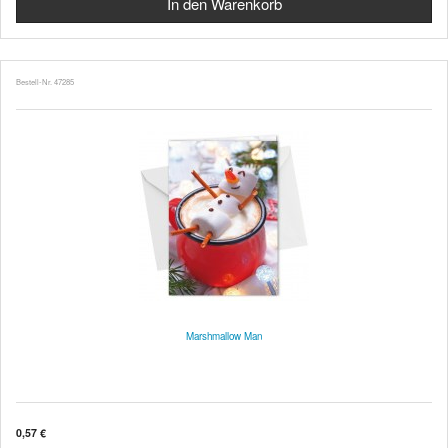
Bestell-Nr. 47285
Marshmallow Man
0,57 €