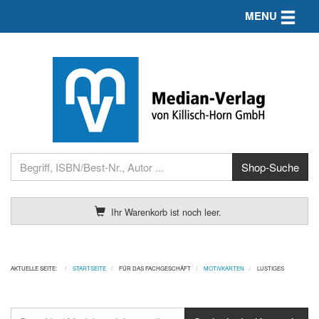
Toggle n
MENU
Ihr Warenkorb ist noch leer.
AKTUELLE SEITE:
STARTSEITE
FÜR DAS FACHGESCHÄFT
MOTIVKARTEN
LUSTIGES