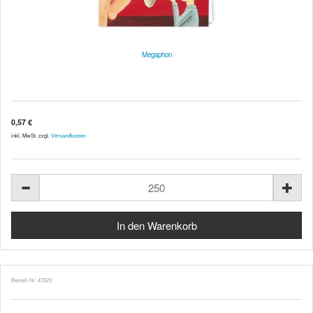
Megaphon
0,57 €
inkl. MwSt. zzgl.
Versandkosten
Bestell-Nr. 47023