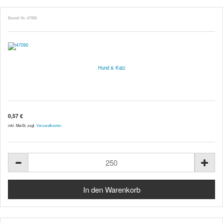
Bestell-Nr. 47090
Hund & Katz
0,57 €
inkl. MwSt. zzgl.
Versandkosten