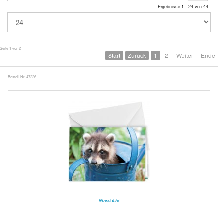
Ergebnisse 1 - 24 von 44
Seite 1 von 2
Start
Zurück
1
2
Weiter
Ende
Bestell-Nr. 47226
Waschbär