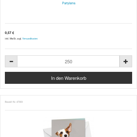
Partylama
0,57 €
inkl. MwSt. zzgl.
Versandkosten
Bestell-Nr. 47303