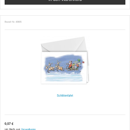
Bestell-Nr. 45805
Schlittenfahrt
0,57 €
inkl. MwSt. zzgl.
Versandkosten