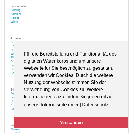
Jahreszeiten
Frühling
Sommer
Herbst
Winter
Anlässe
Ostern
Urlaub
Freizeit
Für die Bereitstellung und Funktionalität des
Weihnachtszeit
Silvester | Neujahr
digitalen Warenkorbs und um unsere
Grußkarten
Kontaktkarten
Webseite für Sie bestmöglich zu gestalten,
Gratulation
Geschenk
verwenden wir Cookies. Durch die weitere
Nutzung der Webseite stimmen Sie der
Verwendung von Cookies zu. Weitere
Stile
Aquarell
Informationen dazu finden Sie jederzeit auf
Fotografie
Illustration | Zeichnung
unserer Internetseite unter |
Datenschutz
Nostalgie
Popart
Verstanden
Weitere
Blumen