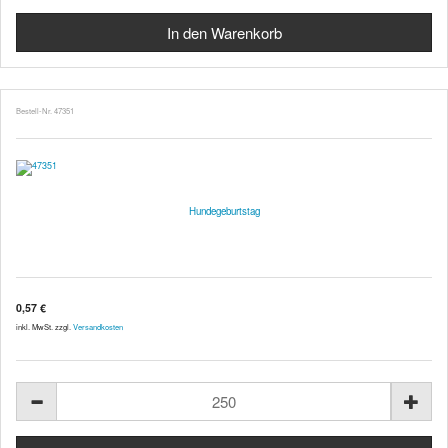
Bestell-Nr. 47351
Hundegeburtstag
0,57 €
inkl. MwSt. zzgl.
Versandkosten