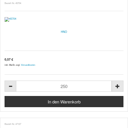
Bestell-Nr. 45704
HNO
0,57 €
inkl. MwSt. zzgl.
Versandkosten
Bestell-Nr. 47127