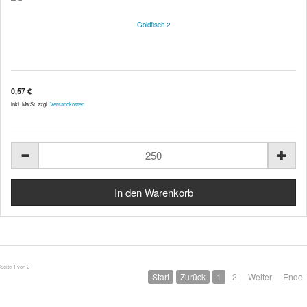
Goldfisch 2
0,57 €
inkl. MwSt. zzgl.
Versandkosten
Seite 1 von 2
Start
Zurück
1
2
Weiter
Ende