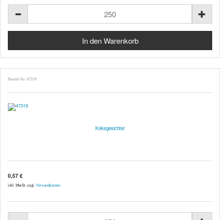
Bestell-Nr. 47319
Keksgesichter
0,57 €
inkl. MwSt. zzgl.
Versandkosten