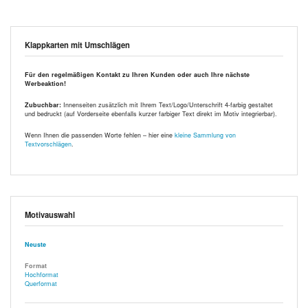
Klappkarten mit Umschlägen
Für den regelmäßigen Kontakt zu Ihren Kunden oder auch Ihre nächste
Werbeaktion!
Zubuchbar:
Innenseiten zusätzlich mit Ihrem Text/Logo/Unterschrift 4-farbig gestaltet
und bedruckt (auf Vorderseite ebenfalls kurzer farbiger Text direkt im Motiv integrierbar).
Wenn Ihnen die passenden Worte fehlen – hier eine
kleine Sammlung von
Textvorschlägen
.
Motivauswahl
Neuste
Format
Hochformat
Querformat