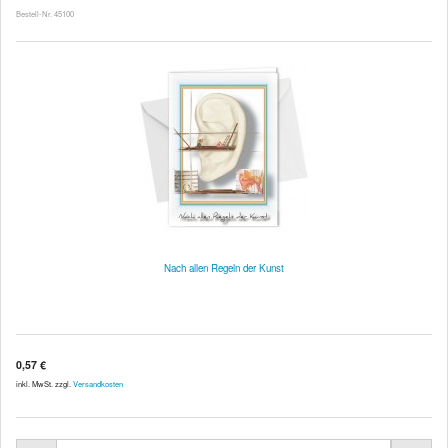
Bestell-Nr. 45100
Nach allen Regeln der Kunst
0,57 €
inkl. MwSt. zzgl.
Versandkosten