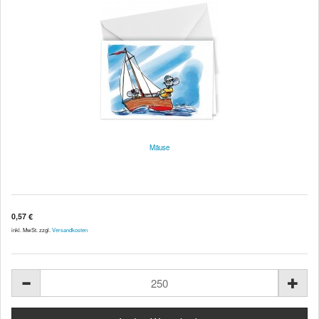
Mäuse
0,57 €
inkl. MwSt. zzgl.
Versandkosten