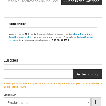
Nachbestellen
Möchten Sie ein Motiv einfach nachbestellen, so können Sie dies
direkt hier mit der
Bestellnummer online
tun oder Sie schicken uns eine Nachricht an
karten@median-
verlag.de
bzw. rufen uns einfach an unter:
0 62 21- 90 509 14
Lustiges
Suche im Shop
(Suchbegriff im Suchfeld für ein bestimmtes Produkt in der aktuellen Kategorie, Suchfeld leer lassen
für alle Produkte darin)
Sortiert nach