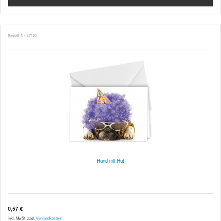
Bestell-Nr. 47120
Hund mit Hut
0,57 €
inkl. MwSt. zzgl.
Versandkosten