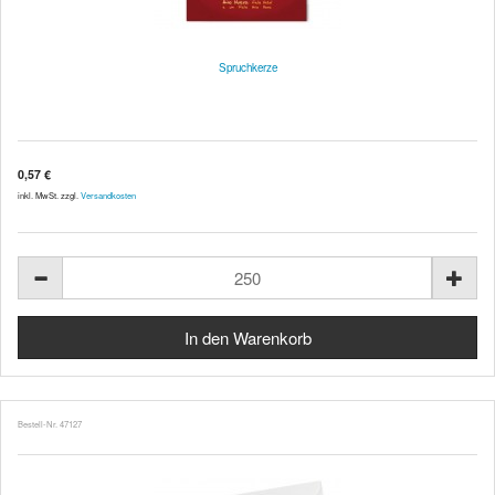
Spruchkerze
0,57 €
inkl. MwSt. zzgl.
Versandkosten
Bestell-Nr. 47127