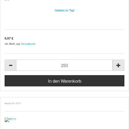
Gerbera im Topf
0,57 €
inkl. MwSt. zzgl.
Versandkosten
Bestell-Nr. 47111