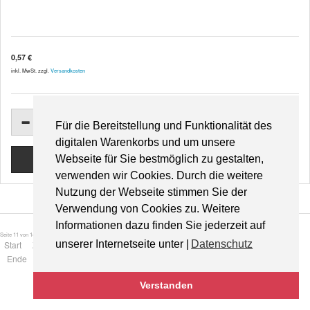
0,57 €
inkl. MwSt. zzgl.
Versandkosten
Für die Bereitstellung und Funktionalität des
digitalen Warenkorbs und um unsere
Webseite für Sie bestmöglich zu gestalten,
verwenden wir Cookies. Durch die weitere
Nutzung der Webseite stimmen Sie der
Verwendung von Cookies zu. Weitere
Informationen dazu finden Sie jederzeit auf
Seite 11 von 14
unserer Internetseite unter |
Datenschutz
Start
Zurück
5
6
7
8
9
10
11
12
13
14
Weiter
Ende
Verstanden