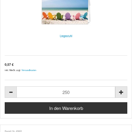
Liegestuhl
0,57 €
inkl. MwSt. zzgl.
Versandkosten
Bestell-Nr. 45822