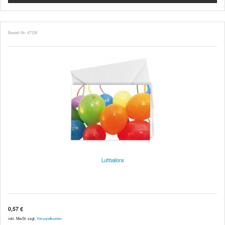
Bestell-Nr. 47126
Luftballons
0,57 €
inkl. MwSt. zzgl.
Versandkosten