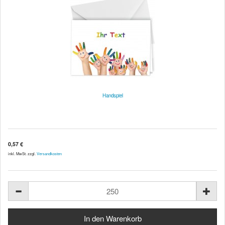
Handspiel
0,57 €
inkl. MwSt. zzgl.
Versandkosten