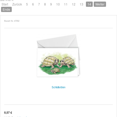
Seite 14 von 14
Start
Zurück
5
6
7
8
9
10
11
12
13
14
Weiter
Ende
Bestell-Nr. 47052
Schildkröten
0,57 €