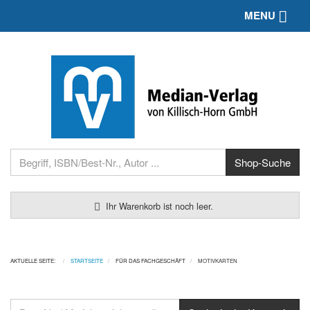
Toggle 
MENU
Ihr Warenkorb ist noch leer.
AKTUELLE SEITE:
STARTSEITE
FÜR DAS FACHGESCHÄFT
MOTIVKARTEN