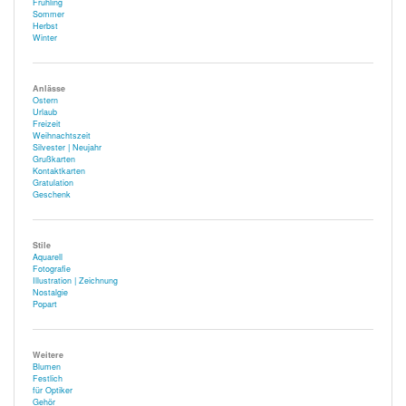
Frühling
Sommer
Herbst
Winter
Anlässe
Ostern
Urlaub
Freizeit
Weihnachtszeit
Silvester | Neujahr
Grußkarten
Kontaktkarten
Gratulation
Geschenk
Stile
Aquarell
Fotografie
Illustration | Zeichnung
Nostalgie
Popart
Weitere
Blumen
Festlich
für Optiker
Gehör