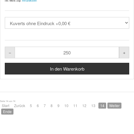
inkl. MwSt. zzgl.
Versandkosten
Seite 14 von 14
Start
Zurück
5
6
7
8
9
10
11
12
13
14
Weiter
Ende