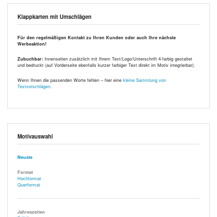
Klappkarten mit Umschlägen
Für den regelmäßigen Kontakt zu Ihren Kunden oder auch Ihre nächste
Werbeaktion!
Zubuchbar:
Innenseiten zusätzlich mit Ihrem Text/Logo/Unterschrift 4-farbig gestaltet
und bedruckt (auf Vorderseite ebenfalls kurzer farbiger Text direkt im Motiv integrierbar).
Wenn Ihnen die passenden Worte fehlen – hier eine
kleine Sammlung von
Textvorschlägen
.
Motivauswahl
Neuste
Format
Hochformat
Querformat
Jahreszeiten