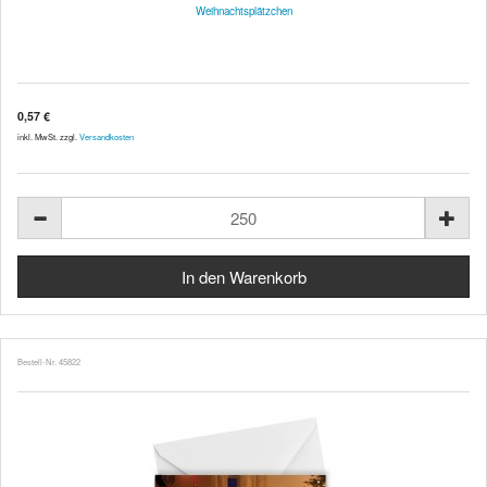
Weihnachtsplätzchen
0,57 €
inkl. MwSt. zzgl.
Versandkosten
Bestell-Nr. 45822