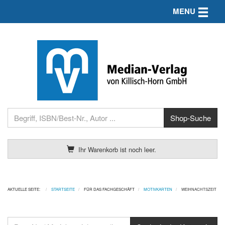
Toggle n
MENU
Ihr Warenkorb ist noch leer.
AKTUELLE SEITE:
STARTSEITE
FÜR DAS FACHGESCHÄFT
MOTIVKARTEN
WEIHNACHTSZEIT