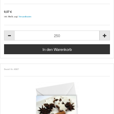
0,57 €
inkl. MwSt. zzgl.
Versandkosten
Bestell-Nr. 45807