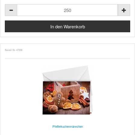
Bestell-Nr. 47208
Pfefferkuchenmännchen