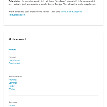
Zubuchbar:
Innenseiten zusätzlich mit Ihrem Text/Logo/Unterschrift 4-farbig gestaltet
und bedruckt (auf Vorderseite ebenfalls kurzer farbiger Text direkt im Motiv integrierbar).
Wenn Ihnen die passenden Worte fehlen – hier eine
kleine Sammlung von
Textvorschlägen
.
Motivauswahl
Neuste
Format
Hochformat
Querformat
Jahreszeiten
Frühling
Sommer
Herbst
Winter
Anlässe
Ostern