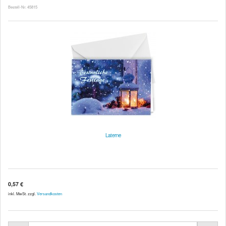
Bestell-Nr. 45815
Laterne
0,57 €
inkl. MwSt. zzgl.
Versandkosten