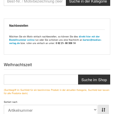
Nachbestellen
Möchten Sie ein Motiv einfach nachbestellen, so können Sie dies
direkt hier mit der
Bestellnummer online
tun oder Sie schicken uns eine Nachricht an
karten@median-
verlag.de
bzw. rufen uns einfach an unter:
0 62 21- 90 509 14
Weihnachtszeit
Suche im Shop
(Suchbegriff im Suchfeld für ein bestimmtes Produkt in der aktuellen Kategorie, Suchfeld leer lassen
für alle Produkte darin)
Sortiert nach