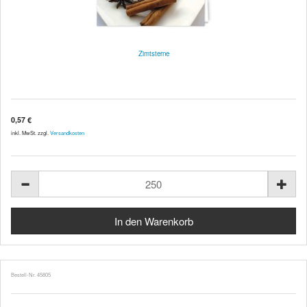
Zimtsterne
0,57 €
inkl. MwSt. zzgl.
Versandkosten
Bestell-Nr. 45805