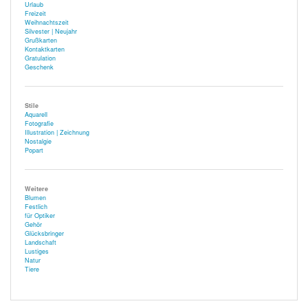
Urlaub
Freizeit
Weihnachtszeit
Silvester | Neujahr
Grußkarten
Kontaktkarten
Gratulation
Geschenk
Stile
Aquarell
Fotografie
Illustration | Zeichnung
Nostalgie
Popart
Weitere
Blumen
Festlich
für Optiker
Gehör
Glücksbringer
Landschaft
Lustiges
Natur
Tiere