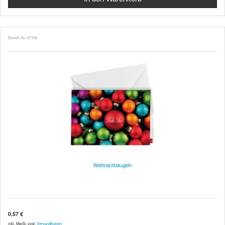
Bestell-Nr. 47194
Weihnachtskugeln
0,57 €
inkl. MwSt. zzgl.
Versandkosten