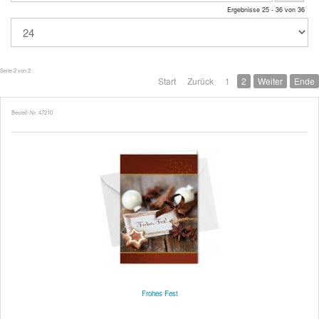
Ergebnisse 25 - 36 von 36
Seite 2 von 2
Start
Zurück
1
2
Weiter
Ende
Bestell-Nr. 47210
Frohes Fest