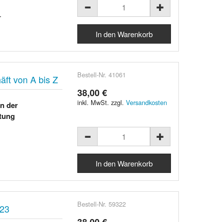
r
Bestell-Nr. 41061
ft von A bis Z
38,00 €
inkl. MwSt. zzgl.
Versandkosten
on der
ltung
Bestell-Nr. 59322
23
38,00 €