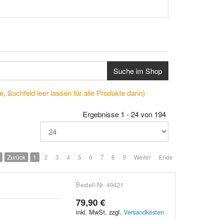
Suche im Shop
, Suchfeld leer lassen für alle Produkte darin)
Ergebnisse 1 - 24 von 194
Zurück
1
2
3
4
5
6
7
8
9
Weiter
Ende
Bestell-Nr. 49421
79,90 €
inkl. MwSt. zzgl.
Versandkosten