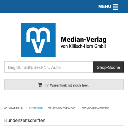
Toggle n
MENU
Ihr Warenkorb ist noch leer.
AKTUELLE SEITE:
STARTSEITE
FÜR DAS FACHGESCHÄFT
KUNDENZEITSCHRIFTEN
Kundenzeitschriften