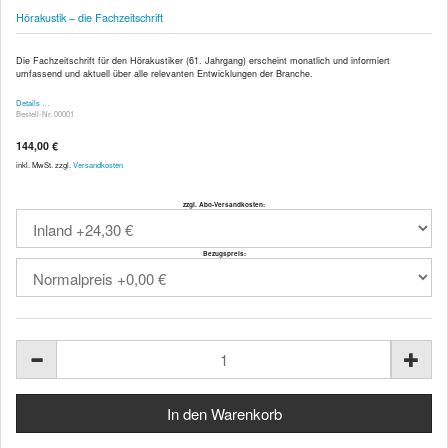
Hörakustik – die Fachzeitschrift
Die Fachzeitschrift für den Hörakustiker (61. Jahrgang) erscheint monatlich und informiert
umfassend und aktuell über alle relevanten Entwicklungen der Branche.
Details …
Bestell-Nr. 00001
144,00 €
inkl. MwSt. zzgl.
Versandkosten
zzgl. Abo-Versandkosten:
Bezugspreis: