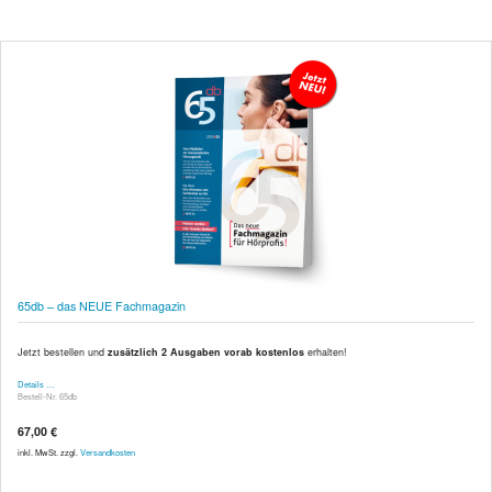
65db – das NEUE Fachmagazin
Jetzt bestellen und
zusätzlich 2 Ausgaben vorab kostenlos
erhalten!
Details …
Bestell-Nr. 65db
67,00 €
inkl. MwSt. zzgl.
Versandkosten