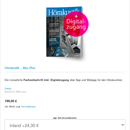
Hörakustik – Abo-Plus
Die monatliche
Fachzeitschrift inkl. Digitalzugang
über App und Webapp für den Hörakustiker.
Details …
Bestell-Nr. 00001-plus
199,00 €
inkl. MwSt. zzgl.
Versandkosten
zzgl. Abo-Versandkosten: