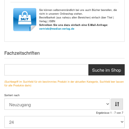
Sie können selbstverständlich bei uns auch Bücher bestellen, die
nicht in unserem Onlineshop stehen.
Bestellbarkeit (aus nahezu allen Bereichen) einfach über Titel |
Verlag | ISBN
Schreiben Sie uns dazu einfach eine E-Mail-Anfrage:
vertrieb@median-verlag.de
Fachzeitschriften
Suche im Shop
(Suchbegriff im Suchfeld für ein bestimmtes Produkt in der aktuellen Kategorie, Suchfeld leer lassen
für alle Produkte darin)
Sortiert nach
Ergebnisse 1 - 7 von 7