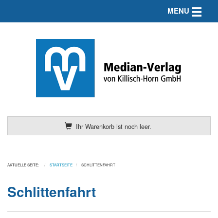
Toggle n
MENU
Ihr Warenkorb ist noch leer.
AKTUELLE SEITE:
STARTSEITE
SCHLITTENFAHRT
Schlittenfahrt