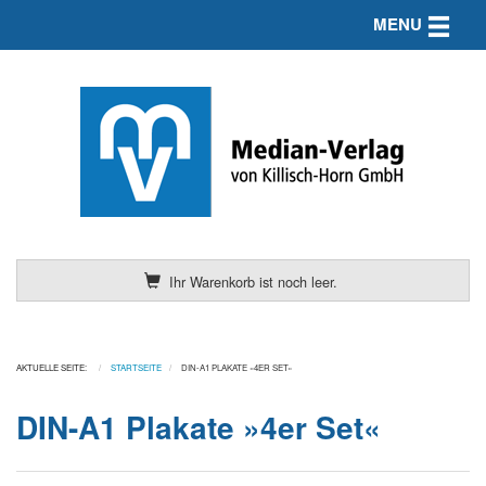
Toggle n
MENU
Ihr Warenkorb ist noch leer.
AKTUELLE SEITE:
STARTSEITE
DIN-A1 PLAKATE »4ER SET«
DIN-A1 Plakate »4er Set«