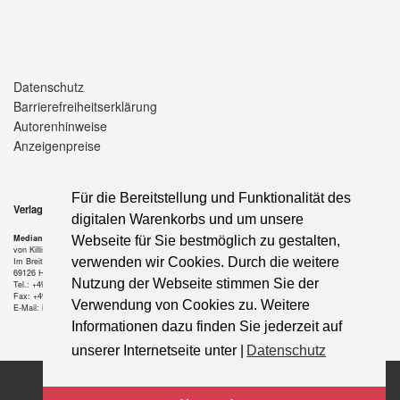
Datenschutz
Barrierefreiheitserklärung
Autorenhinweise
Anzeigenpreise
Für die Bereitstellung und Funktionalität des
Verlag
digitalen Warenkorbs und um unsere
Median-Verlag
Webseite für Sie bestmöglich zu gestalten,
von Killisch-Horn GmbH
verwenden wir Cookies. Durch die weitere
Im Breitspiel 11 a
69126 Heidelberg
Nutzung der Webseite stimmen Sie der
Tel.: +49-6221-90 509-0
Fax: +49-6221-90 509-20
Verwendung von Cookies zu. Weitere
E-Mail: info@median-verlag.de
Informationen dazu finden Sie jederzeit auf
unserer Internetseite unter |
Datenschutz
Copyright © 2021 median-verlag.de. Alle Rechte vorbehalten.