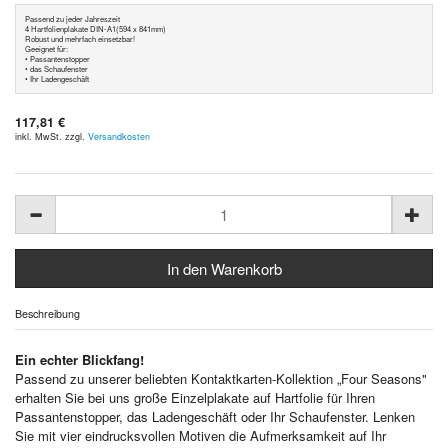
Passend zu jeder Jahreszeit
4 Hartfolienplakate DIN-A1(594 x 841mm)
Robust und mehrfach einsetzbar!
Geeignet für:
• Passantenstopper
• das Schaufenster
• Ihr Ladengeschäft
117,81 €
inkl. MwSt. zzgl.
Versandkosten
Beschreibung
Ein echter Blickfang!
Passend zu unserer beliebten Kontaktkarten-Kollektion „Four Seasons"
erhalten Sie bei uns große Einzelplakate auf Hartfolie für Ihren
Passantenstopper, das Ladengeschäft oder Ihr Schaufenster. Lenken
Sie mit vier eindrucksvollen Motiven die Aufmerksamkeit auf Ihr