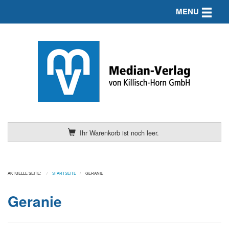
Toggle n
MENU
Ihr Warenkorb ist noch leer.
AKTUELLE SEITE:
STARTSEITE
GERANIE
Geranie