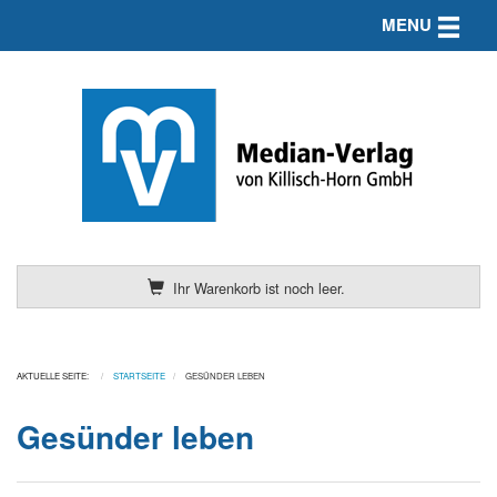
Toggle n
MENU
Ihr Warenkorb ist noch leer.
AKTUELLE SEITE:
STARTSEITE
GESÜNDER LEBEN
Gesünder leben