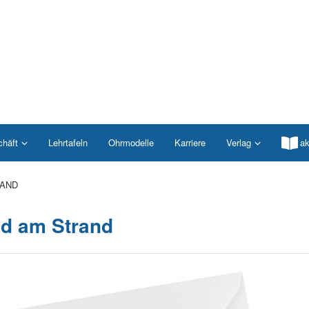
chäft
Lehrtafeln
Ohrmodelle
Karriere
Verlag
ak
RAND
d am Strand