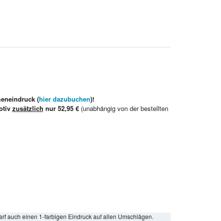
meneindruck (
hier dazubuchen
)!
otiv
zusätzlich
nur 52,95 €
(unabhängig von der bestellten
arf auch einen 1-farbigen Eindruck auf allen Umschlägen.