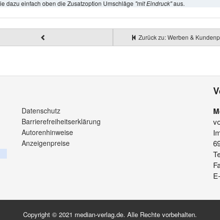
ie dazu einfach oben die Zusatzoption Umschläge
"mit Eindruck"
aus.
Zurück zu: Werben & Kundenp
V
Datenschutz
M
Barrierefreiheitserklärung
v
Autorenhinweise
Im
Anzeigenpreise
6
Te
F
E-
Copyright © 2021 median-verlag.de. Alle Rechte vorbehalten.