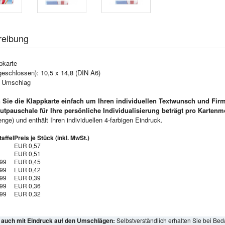
reibung
pkarte
geschlossen): 10,5 x 14,8 (DIN A6)
e Umschlag
 Sie die Klappkarte einfach um Ihren individuellen Textwunsch und Fir
utpauschale für Ihre persönliche Individualisierung beträgt pro Kartenm
ge) und enthält Ihren individuellen 4-farbigen Eindruck.
affel
Preis je Stück (inkl. MwSt.)
EUR 0,57
EUR 0,51
999
EUR 0,45
999
EUR 0,42
999
EUR 0,39
999
EUR 0,36
999
EUR 0,32
l auch mit Eindruck auf den Umschlägen:
Selbstverständlich erhalten Sie bei Bed