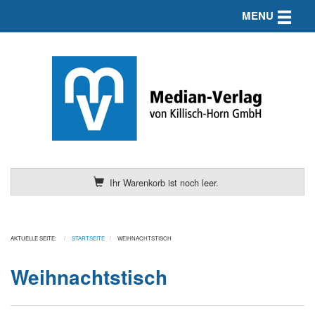
Toggle n
MENU
Ihr Warenkorb ist noch leer.
AKTUELLE SEITE:
STARTSEITE
WEIHNACHTSTISCH
Weihnachtstisch