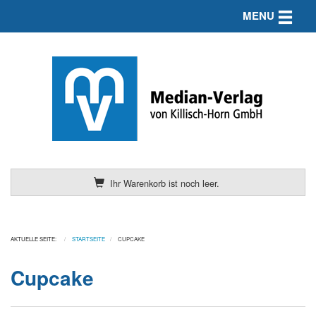
Toggle n
MENU
Ihr Warenkorb ist noch leer.
AKTUELLE SEITE:
STARTSEITE
CUPCAKE
Cupcake