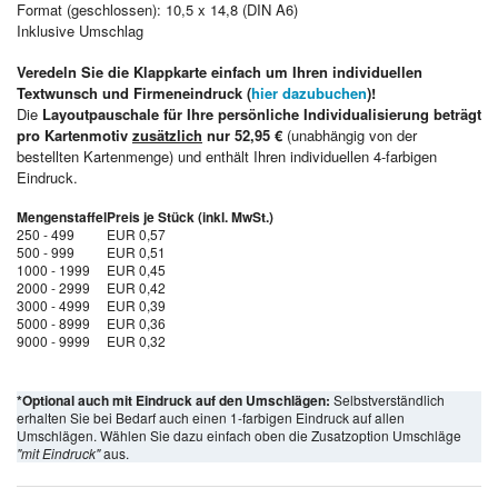
Format (geschlossen): 10,5 x 14,8 (DIN A6)
Inklusive Umschlag
Veredeln Sie die Klappkarte einfach um Ihren individuellen
Textwunsch und Firmeneindruck (
hier dazubuchen
)!
Die
Layoutpauschale für Ihre persönliche Individualisierung beträgt
pro Kartenmotiv
zusätzlich
nur 52,95 €
(unabhängig von der
bestellten Kartenmenge) und enthält Ihren individuellen 4-farbigen
Eindruck.
Mengenstaffel
Preis je Stück (inkl. MwSt.)
250 - 499
EUR 0,57
500 - 999
EUR 0,51
1000 - 1999
EUR 0,45
2000 - 2999
EUR 0,42
3000 - 4999
EUR 0,39
5000 - 8999
EUR 0,36
9000 - 9999
EUR 0,32
*Optional auch mit Eindruck auf den Umschlägen:
Selbstverständlich
erhalten Sie bei Bedarf auch einen 1-farbigen Eindruck auf allen
Umschlägen. Wählen Sie dazu einfach oben die Zusatzoption Umschläge
"mit Eindruck"
aus.