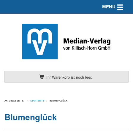
Toggle n
MENU
Ihr Warenkorb ist noch leer.
AKTUELLE SEITE:
STARTSEITE
BLUMENGLÜCK
Blumenglück