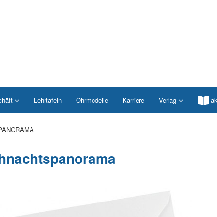
chäft
Lehrtafeln
Ohrmodelle
Karriere
Verlag
ak
PANORAMA
hnachtspanorama