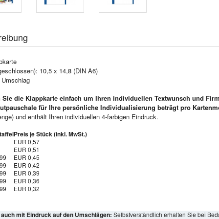
reibung
pkarte
geschlossen): 10,5 x 14,8 (DIN A6)
e Umschlag
 Sie die Klappkarte einfach um Ihren individuellen Textwunsch und Fir
utpauschale für Ihre persönliche Individualisierung beträgt pro Kartenm
ge) und enthält Ihren individuellen 4-farbigen Eindruck.
affel
Preis je Stück (inkl. MwSt.)
EUR 0,57
EUR 0,51
999
EUR 0,45
999
EUR 0,42
999
EUR 0,39
999
EUR 0,36
999
EUR 0,32
l auch mit Eindruck auf den Umschlägen:
Selbstverständlich erhalten Sie bei Bed