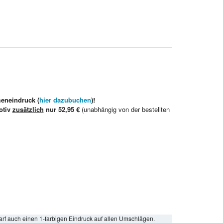
meneindruck (
hier dazubuchen
)!
otiv
zusätzlich
nur 52,95 €
(unabhängig von der bestellten
arf auch einen 1-farbigen Eindruck auf allen Umschlägen.