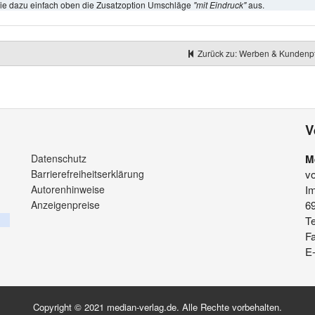
ie dazu einfach oben die Zusatzoption Umschläge
"mit Eindruck"
aus.
Zurück zu: Werben & Kundenp
V
Datenschutz
M
Barrierefreiheitserklärung
v
Autorenhinweise
Im
Anzeigenpreise
6
Te
F
E-
Copyright © 2021 median-verlag.de. Alle Rechte vorbehalten.