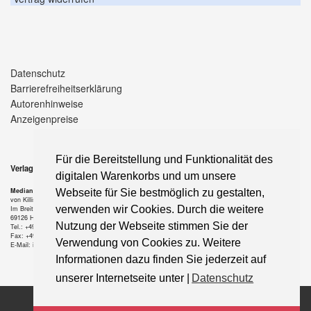
Datenschutz
Barrierefreiheitserklärung
Autorenhinweise
Anzeigenpreise
Für die Bereitstellung und Funktionalität des
Verlag
digitalen Warenkorbs und um unsere
Median-Verlag
Webseite für Sie bestmöglich zu gestalten,
von Killisch-Horn GmbH
verwenden wir Cookies. Durch die weitere
Im Breitspiel 11 a
69126 Heidelberg
Nutzung der Webseite stimmen Sie der
Tel.: +49-6221-90 509-0
Fax: +49-6221-90 509-20
Verwendung von Cookies zu. Weitere
E-Mail: info@median-verlag.de
Informationen dazu finden Sie jederzeit auf
unserer Internetseite unter |
Datenschutz
Copyright © 2021 median-verlag.de. Alle Rechte vorbehalten.