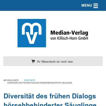
Toggle n
MENU
Ihr Warenkorb ist noch leer.
AKTUELLE SEITE:
STARTSEITE
DIVERSITÄT DES FRÜHEN DIALOGS HÖRSEHBEHINDERTER SÄUGLINGE
Diversität des frühen Dialogs
hörsehbehinderter Säuglinge