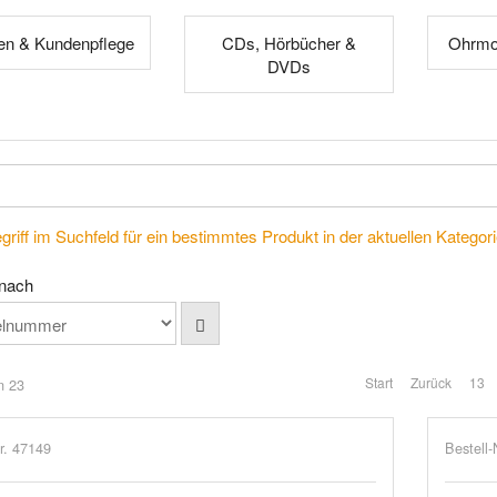
n & Kundenpflege
CDs, Hörbücher &
Ohrmod
DVDs
riff im Suchfeld für ein bestimmtes Produkt in der aktuellen Kategorie
 nach
Start
Zurück
13
n 23
r. 47149
Bestell-