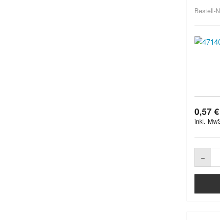
Bestell-N
0,57 €
inkl. MwS