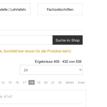
elle | Lehrtafeln
Fachzeitschriften
Suche im Shop
, Suchfeld leer lassen für alle Produkte darin)
Ergebnisse 409 - 432 von 536
14
15
16
17
18
19
20
21
22
Weiter
Ende
Nr. 47147