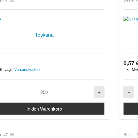
Toskana
0,57 
t. zzgl.
Versandkosten
inkl. Mw
r. 47129
Bestell-