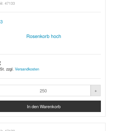
Nr. 47133
Rosenkorb hoch
€
St. zzgl.
Versandkosten
Nr. 47130