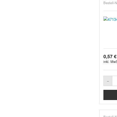
Bestell-N
0,57 €
inkl. MwS
Bestell-N