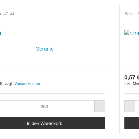
r. 47144
Bestell-
Geranie
0,57 
t. zzgl.
Versandkosten
inkl. Mw