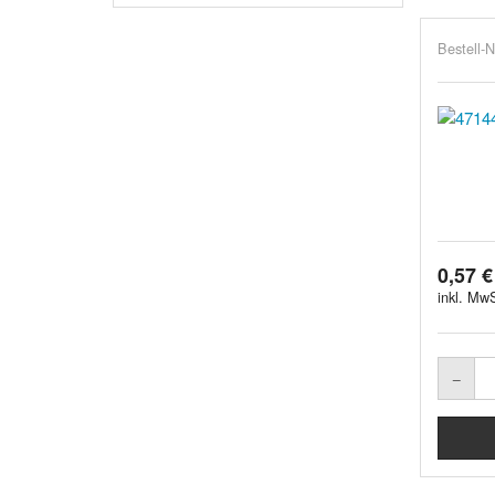
Bestell-N
0,57 €
inkl. MwS