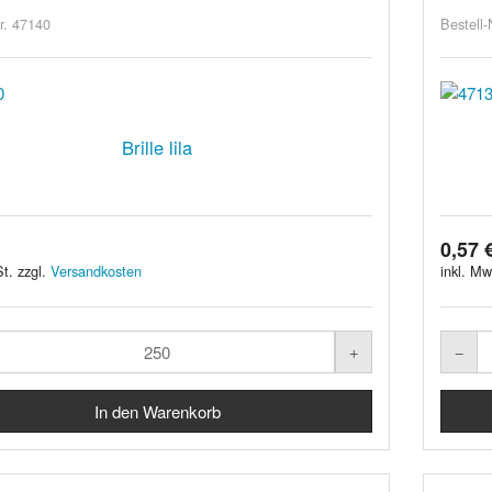
r. 47140
Bestell-
Brille lila
0,57 
t. zzgl.
Versandkosten
inkl. Mw