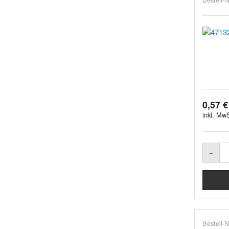
0,57 €
inkl. MwS
Bestell-N