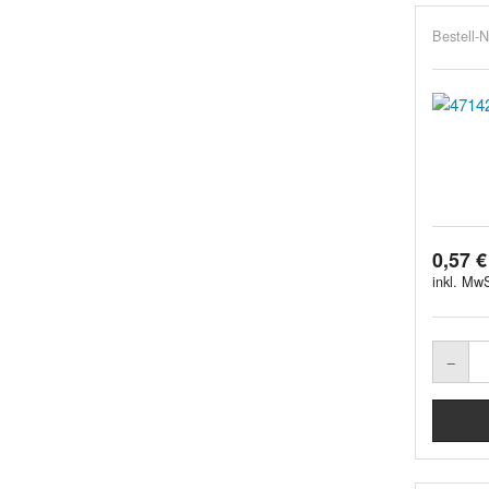
Bestell-N
0,57 €
inkl. MwS