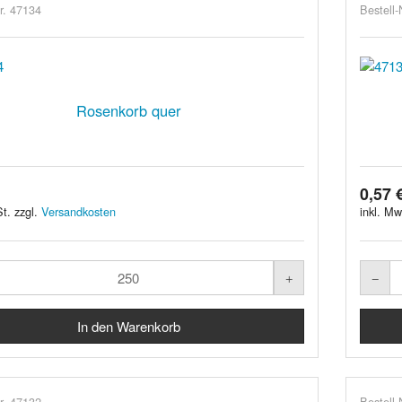
r. 47134
Bestell-
Rosenkorb quer
0,57 
t. zzgl.
Versandkosten
inkl. Mw
r. 47132
Bestell-