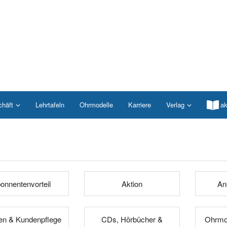
chäft
Lehrtafeln
Ohrmodelle
Karriere
Verlag
ak
onnentenvorteil
Aktion
An
n & Kundenpflege
CDs, Hörbücher &
Ohrmod