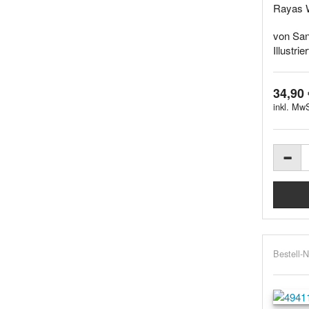
Rayas W
von San
Illustrie
34,90 
inkl. MwS
Bestell-N