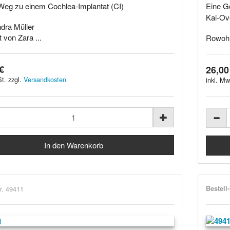
eg zu einem Cochlea-Implantat (CI)
Eine G
Kai-Ov
dra Müller
rt von Zara ...
Rowohl
€
26,00
t. zzgl.
Versandkosten
inkl. Mw
r. 49411
Bestell