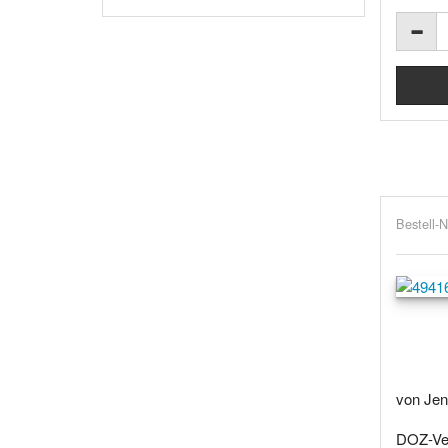
Bestell-N
von Jen
DOZ-Ver