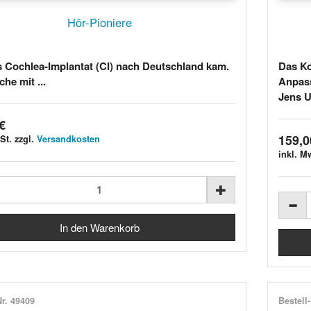
Hör-Pioniere
 Cochlea-Implantat (CI) nach Deutschland kam.
Das K
he mit ...
Anpas
Jens U
€
159,0
St. zzgl.
Versandkosten
inkl. M
Nr. 49409
Bestell