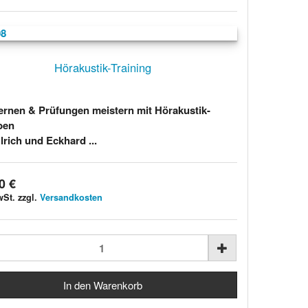
Hörakustik-Training
lernen & Prüfungen meistern mit Hörakustik-
ben
lrich und Eckhard ...
0 €
wSt. zzgl.
Versandkosten