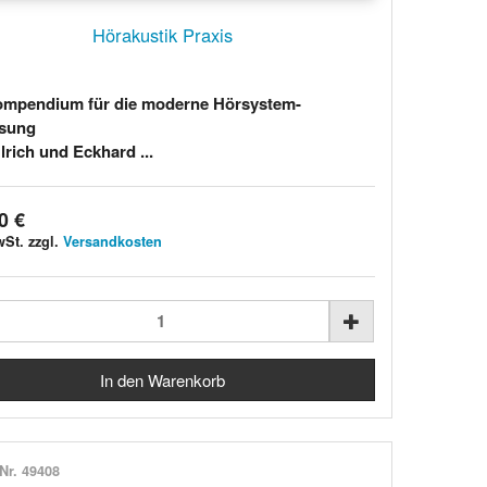
Hörakustik Praxis
ompendium für die moderne Hörsystem-
sung
lrich und Eckhard ...
0 €
wSt. zzgl.
Versandkosten
-Nr. 49408