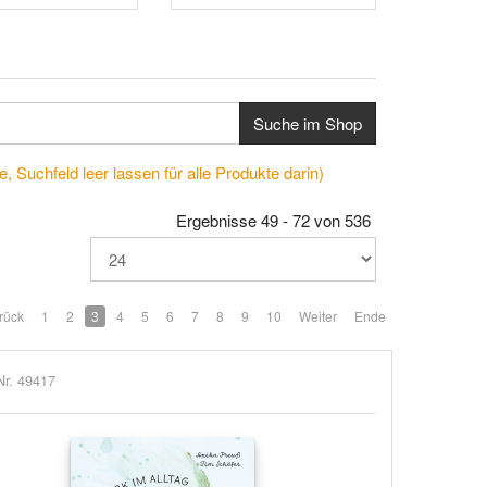
Suche im Shop
, Suchfeld leer lassen für alle Produkte darin)
Ergebnisse 49 - 72 von 536
rück
1
2
3
4
5
6
7
8
9
10
Weiter
Ende
Nr. 49417