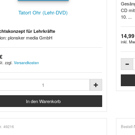
Gesäng
CD mit 
Tatort Ohr (Lehr-DVD)
10. ...
chtskonzept für Lehrkräfte
14,99
ion: plonsker media GmbH
inkl. Mw
€
t. zzgl.
Versandkosten
r. 49216
Bestell-