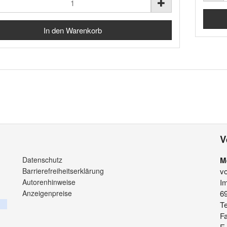
V
Datenschutz
M
Barrierefreiheitserklärung
v
Autorenhinweise
Im
Anzeigenpreise
6
Te
F
E-