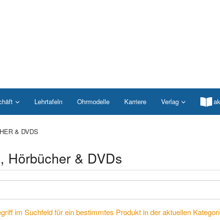
chäft
Lehrtafeln
Ohrmodelle
Karriere
Verlag
ak
HER & DVDS
, Hörbücher & DVDs
riff im Suchfeld für ein bestimmtes Produkt in der aktuellen Kategorie