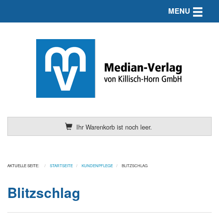
Toggle n
MENU
Ihr Warenkorb ist noch leer.
AKTUELLE SEITE:
STARTSEITE
KUNDENPFLEGE
BLITZSCHLAG
Blitzschlag