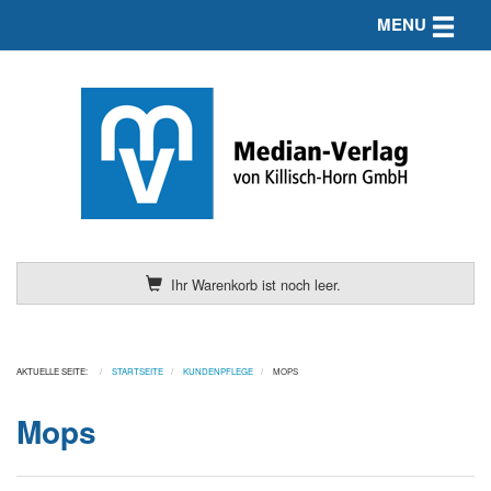
Toggle n
MENU
Ihr Warenkorb ist noch leer.
AKTUELLE SEITE:
STARTSEITE
KUNDENPFLEGE
MOPS
Mops