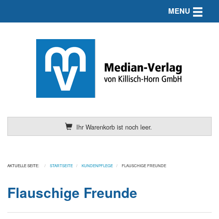
Toggle n
MENU
Ihr Warenkorb ist noch leer.
AKTUELLE SEITE:
STARTSEITE
KUNDENPFLEGE
FLAUSCHIGE FREUNDE
Flauschige Freunde