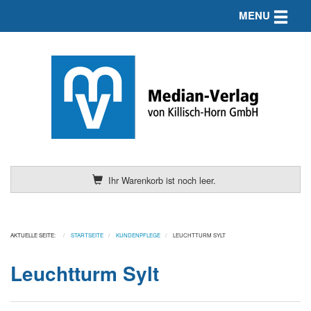
Toggle n
MENU
Ihr Warenkorb ist noch leer.
AKTUELLE SEITE:
STARTSEITE
KUNDENPFLEGE
LEUCHTTURM SYLT
Leuchtturm Sylt