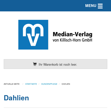
Toggle n
MENU
Ihr Warenkorb ist noch leer.
AKTUELLE SEITE:
STARTSEITE
KUNDENPFLEGE
DAHLIEN
Dahlien