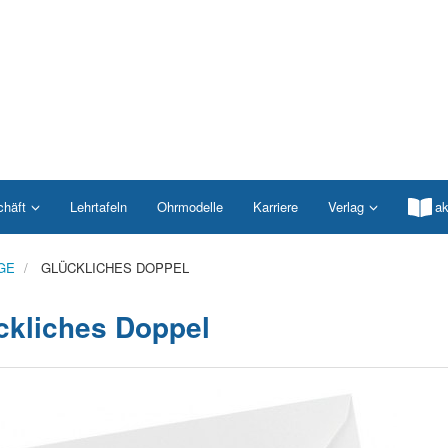
chäft
Lehrtafeln
Ohrmodelle
Karriere
Verlag
ak
GE
GLÜCKLICHES DOPPEL
ckliches Doppel