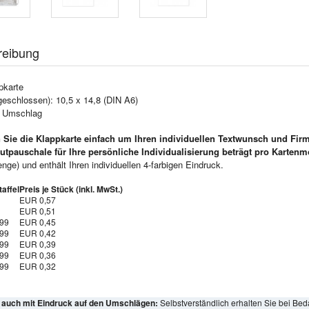
reibung
pkarte
geschlossen): 10,5 x 14,8 (DIN A6)
e Umschlag
 Sie die Klappkarte einfach um Ihren individuellen Textwunsch und Fir
utpauschale für Ihre persönliche Individualisierung beträgt pro Kartenm
ge) und enthält Ihren individuellen 4-farbigen Eindruck.
affel
Preis je Stück (inkl. MwSt.)
EUR 0,57
EUR 0,51
999
EUR 0,45
999
EUR 0,42
999
EUR 0,39
999
EUR 0,36
999
EUR 0,32
l auch mit Eindruck auf den Umschlägen:
Selbstverständlich erhalten Sie bei Bed