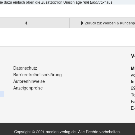
ie dazu einfach oben die Zusatzoption Umschläge
"mit Eindruck"
aus.
Zurück zu: Werben & Kundenp
V
Datenschutz
M
Barrierefreiheitserklärung
v
Autorenhinweise
Im
Anzeigenpreise
6
Te
F
E-
Copyright © 2021 median-verlag.de. Alle Rechte vorbehalten.