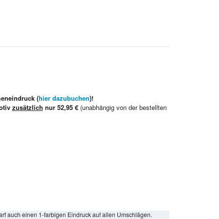
meneindruck (
hier dazubuchen
)!
otiv
zusätzlich
nur 52,95 €
(unabhängig von der bestellten
arf auch einen 1-farbigen Eindruck auf allen Umschlägen.