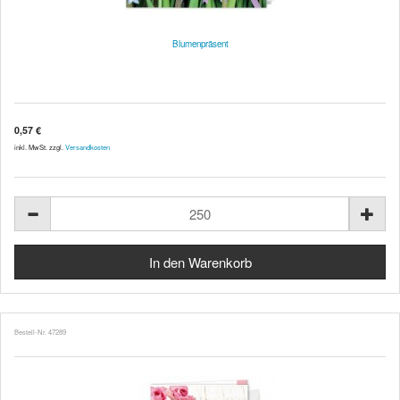
Blumenpräsent
0,57 €
inkl. MwSt. zzgl.
Versandkosten
Bestell-Nr. 47289