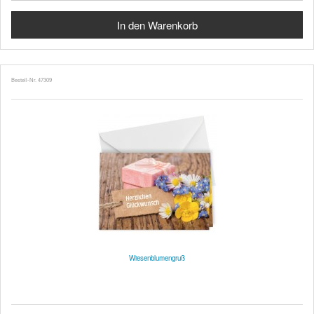
Bestell-Nr. 47309
Wiesenblumengruß