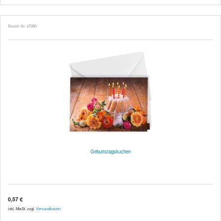
Bestell-Nr. 47280
Geburtstagskuchen
0,57 €
inkl. MwSt. zzgl.
Versandkosten