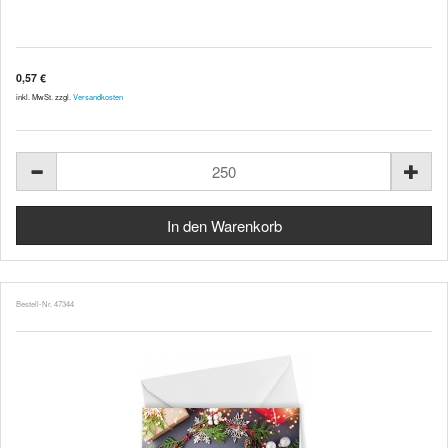
0,57 €
inkl. MwSt. zzgl.
Versandkosten
Bestell-Nr. 47344