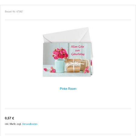
Bestell-Nr. 47382
Pinke Rosen
0,57 €
inkl. MwSt. zzgl.
Versandkosten