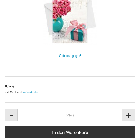
Geburtstagsgruß
0,57 €
inkl. MwSt. zzgl.
Versandkosten