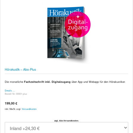
Hörakustik – Abo-Plus
Die monatliche
Fachzeitschrift inkl. Digitalzugang
über App und Webapp für den Hörakustiker.
Details …
Bestell-Nr. 00001-plus
199,00 €
inkl. MwSt. zzgl.
Versandkosten
zzgl. Abo-Versandkosten: