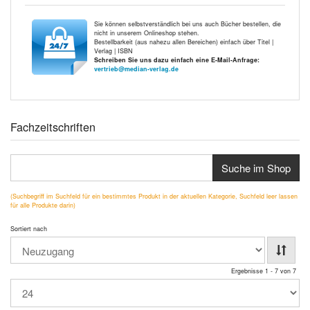
Sie können selbstverständlich bei uns auch Bücher bestellen, die
nicht in unserem Onlineshop stehen.
Bestellbarkeit (aus nahezu allen Bereichen) einfach über Titel |
Verlag | ISBN
Schreiben Sie uns dazu einfach eine E-Mail-Anfrage:
vertrieb@median-verlag.de
Fachzeitschriften
Suche im Shop
(Suchbegriff im Suchfeld für ein bestimmtes Produkt in der aktuellen Kategorie, Suchfeld leer lassen
für alle Produkte darin)
Sortiert nach
Ergebnisse 1 - 7 von 7