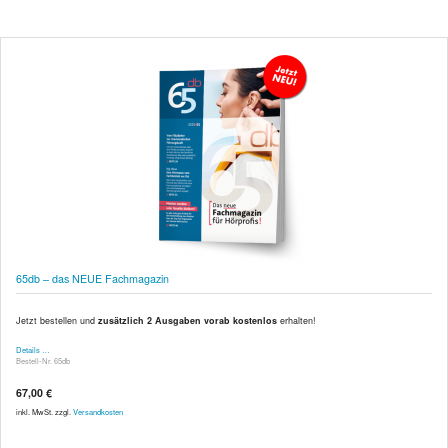
65db – das NEUE Fachmagazin
Jetzt bestellen und
zusätzlich 2 Ausgaben vorab kostenlos
erhalten!
Details …
Bestell-Nr. 65db
67,00 €
inkl. MwSt. zzgl.
Versandkosten