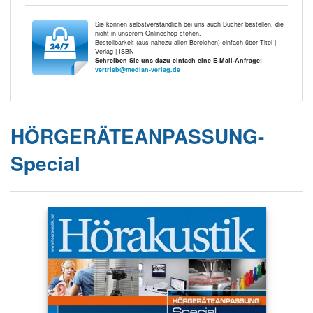
Sie können selbstverständlich bei uns auch Bücher bestellen, die
nicht in unserem Onlineshop stehen.
Bestellbarkeit (aus nahezu allen Bereichen) einfach über Titel |
Verlag | ISBN
Schreiben Sie uns dazu einfach eine E-Mail-Anfrage:
vertrieb@median-verlag.de
HÖRGERÄTEANPASSUNG-
Special