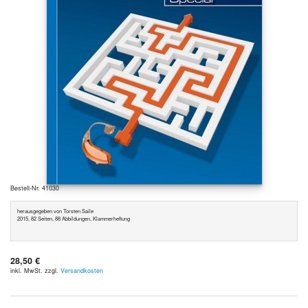
Bestell-Nr. 41030
herausgegeben von Torsten Saile
2015, 82 Seiten, 88 Abbildungen, Klammerheftung
28,50 €
inkl. MwSt. zzgl.
Versandkosten