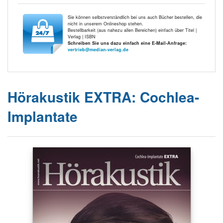
Sie können selbstverständlich bei uns auch Bücher bestellen, die
nicht in unserem Onlineshop stehen.
Bestellbarkeit (aus nahezu allen Bereichen) einfach über Titel |
Verlag | ISBN
Schreiben Sie uns dazu einfach eine E-Mail-Anfrage:
vertrieb@median-verlag.de
Hörakustik EXTRA: Cochlea-
Implantate