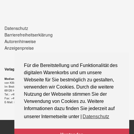
Datenschutz
Barrierefreiheitserklärung
Autorenhinweise
Anzeigenpreise
Für die Bereitstellung und Funktionalität des
Verlag
digitalen Warenkorbs und um unsere
Median-Verlag
Webseite für Sie bestmöglich zu gestalten,
von Killisch-Horn GmbH
verwenden wir Cookies. Durch die weitere
Im Breitspiel 11 a
69126 Heidelberg
Nutzung der Webseite stimmen Sie der
Tel.: +49-6221-90 509-0
Fax: +49-6221-90 509-20
Verwendung von Cookies zu. Weitere
E-Mail: info@median-verlag.de
Informationen dazu finden Sie jederzeit auf
unserer Internetseite unter |
Datenschutz
Copyright © 2021 median-verlag.de. Alle Rechte vorbehalten.