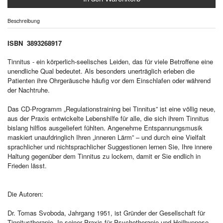
Beschreibung
ISBN 3893268917
Tinnitus - ein körperlich-seelisches Leiden, das für viele Betroffene eine
unendliche Qual bedeutet. Als besonders unerträglich erleben die
Patienten ihre Ohrgeräusche häufig vor dem Einschlafen oder während
der Nachtruhe.
Das CD-Programm „Regulationstraining bei Tinnitus” ist eine völlig neue,
aus der Praxis entwickelte Lebenshilfe für alle, die sich ihrem Tinnitus
bislang hilflos ausgeliefert fühlten. Angenehme Entspannungsmusik
maskiert unaufdringlich Ihren „inneren Lärm” – und durch eine Vielfalt
sprachlicher und nichtsprachlicher Suggestionen lernen Sie, Ihre innere
Haltung gegenüber dem Tinnitus zu lockern, damit er Sie endlich in
Frieden lässt.
Die Autoren:
Dr. Tomas Svoboda, Jahrgang 1951, ist Gründer der Gesellschaft für
Tinnitustherapie. In seiner Praxis für Psychotherapie und Heilhypnose