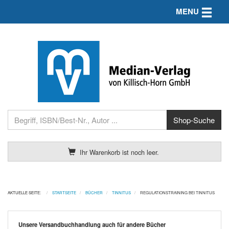
Toggle n
MENU
Ihr Warenkorb ist noch leer.
AKTUELLE SEITE:
STARTSEITE
BÜCHER
TINNITUS
REGULATIONSTRAINING BEI TINNITUS
Unsere Versandbuchhandlung auch für andere Bücher