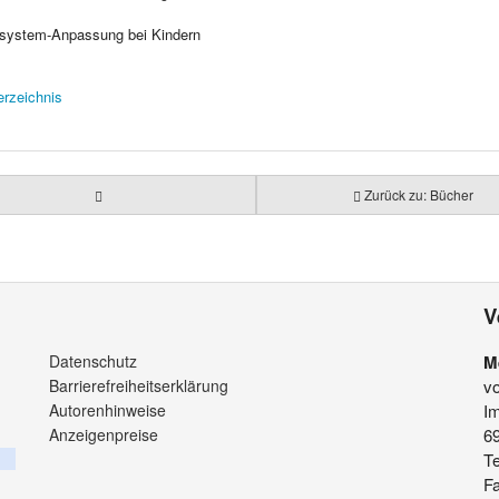
em-Anpassung bei Kindern
erzeichnis
Zurück zu: Bücher
V
Datenschutz
M
Barrierefreiheitserklärung
v
Autorenhinweise
Im
Anzeigenpreise
6
Te
F