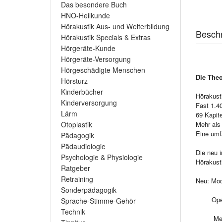
Das besondere Buch
HNO-Heilkunde
Hörakustik Aus- und Weiterbildung
Besch
Hörakustik Specials & Extras
Hörgeräte-Kunde
Hörgeräte-Versorgung
Hörgeschädigte Menschen
Die Theo
Hörsturz
Kinderbücher
Hörakusti
Kinderversorgung
Fast 1.40
Lärm
69 Kapite
Mehr als
Otoplastik
Eine umf
Pädagogik
Pädaudiologie
Die neu i
Psychologie & Physiologie
Hörakust
Ratgeber
Retraining
Neu: Mod
Sonderpädagogik
Operatio
Sprache-Stimme-Gehör
Technik
Mehr an