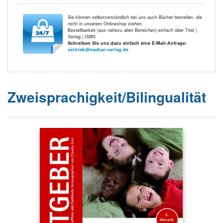
Sie können selbstverständlich bei uns auch Bücher bestellen, die
nicht in unserem Onlineshop stehen.
Bestellbarkeit (aus nahezu allen Bereichen) einfach über Titel |
Verlag | ISBN
Schreiben Sie uns dazu einfach eine E-Mail-Anfrage:
vertrieb@median-verlag.de
Zweisprachigkeit/Bilingualität