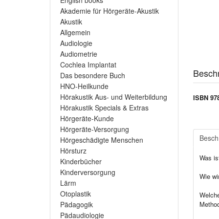
English books
Akademie für Hörgeräte-Akustik
Akustik
Allgemein
Audiologie
Audiometrie
Cochlea Implantat
Besch
Das besondere Buch
HNO-Heilkunde
Hörakustik Aus- und Weiterbildung
ISBN 978
Hörakustik Specials & Extras
Hörgeräte-Kunde
Hörgeräte-Versorgung
Besch
Hörgeschädigte Menschen
Hörsturz
Was is
Kinderbücher
Kinderversorgung
Wie wi
Lärm
Otoplastik
Welche
Metho
Pädagogik
Pädaudiologie