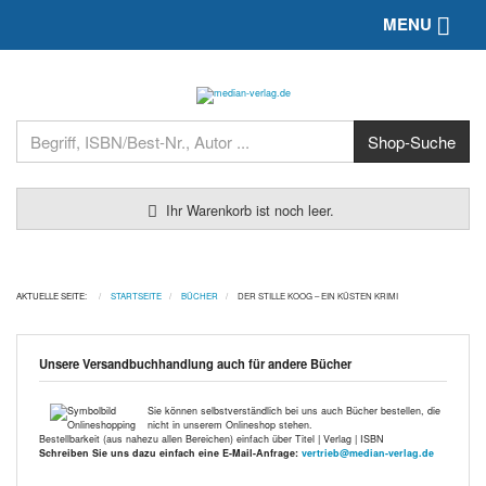
Toggle 
MENU
Ihr Warenkorb ist noch leer.
AKTUELLE SEITE:
STARTSEITE
BÜCHER
DER STILLE KOOG – EIN KÜSTEN KRIMI
Unsere Versandbuchhandlung auch für andere Bücher
Sie können selbstverständlich bei uns auch Bücher bestellen, die
nicht in unserem Onlineshop stehen.
Bestellbarkeit (aus nahezu allen Bereichen) einfach über Titel | Verlag | ISBN
Schreiben Sie uns dazu einfach eine E-Mail-Anfrage:
vertrieb@median-verlag.de