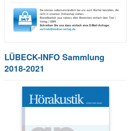
Sie können selbstverständlich bei uns auch Bücher bestellen, die
nicht in unserem Onlineshop stehen.
Bestellbarkeit (aus nahezu allen Bereichen) einfach über Titel |
Verlag | ISBN
Schreiben Sie uns dazu einfach eine E-Mail-Anfrage:
vertrieb@median-verlag.de
LÜBECK-INFO Sammlung
2018-2021