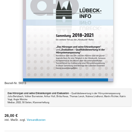
Bestell-Nr. 59313
Das Hörorgan und seine Erkrankungen und Evaluation
– Qualitätsbewertung in der Hörsystemanpassung
Julia Bertzbach, Volker Burmeister, Arthur Holl, Britta Kwas, Thomas Lenck, Nalena Lindhorst, Martin Richter, Katrin
Vagt, Angie Woicke
Median, 2022, 50 Seiten, Klammerheftung
26,00 €
inkl. MwSt. zzgl.
Versandkosten