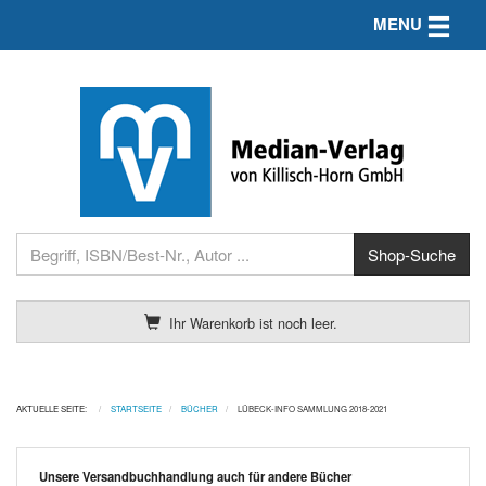
Toggle n
MENU
Ihr Warenkorb ist noch leer.
AKTUELLE SEITE:
STARTSEITE
BÜCHER
LÜBECK-INFO SAMMLUNG 2018-2021
Unsere Versandbuchhandlung auch für andere Bücher