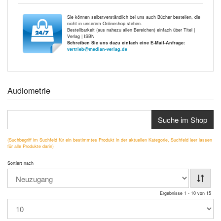
Sie können selbstverständlich bei uns auch Bücher bestellen, die
nicht in unserem Onlineshop stehen.
Bestellbarkeit (aus nahezu allen Bereichen) einfach über Titel |
Verlag | ISBN
Schreiben Sie uns dazu einfach eine E-Mail-Anfrage:
vertrieb@median-verlag.de
Audiometrie
Suche im Shop
(Suchbegriff im Suchfeld für ein bestimmtes Produkt in der aktuellen Kategorie, Suchfeld leer lassen
für alle Produkte darin)
Sortiert nach
Ergebnisse 1 - 10 von 15