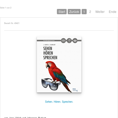
Seite 1 von 2
Start
Zurück
1
2
Weiter
Ende
Bestell-Nr. 49421
Sehen. Hören. Sprechen.
von Jens Ulrich und Johannes Burkart